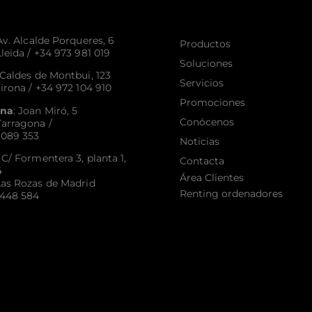
 Av. Alcalde Porqueres, 6
Productos
leida /
+34 973 981 019
Soluciones
 Caldes de Montbui, 123
Servicios
irona /
+34 972 104 910
Promociones
ona
: Joan Miró, 5
Conócenos
arragona /
 089 353
Noticias
: C/ Formentera 3, planta 1,
Contacta
4
Área Clientes
as Rozas de Madrid
Renting ordenadores
 448 584