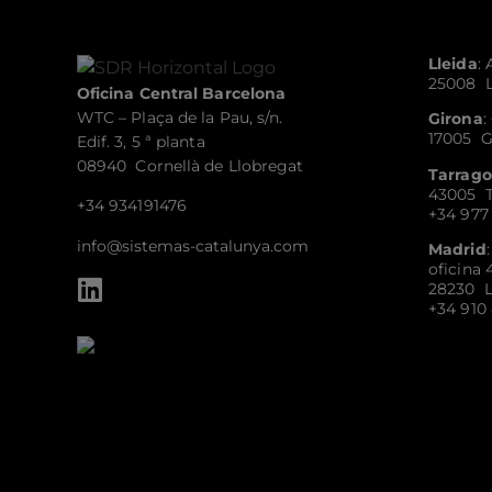
Lleida
:
25008 L
Oficina Central Barcelona
WTC – Plaça de la Pau, s/n.
Girona
:
17005 G
Edif. 3, 5 ª planta
08940 Cornellà de Llobregat
Tarrag
43005 T
+34 934191476
+34 977
info@sistemas-catalunya.com
Madrid
oficina 
28230 L
+34 910