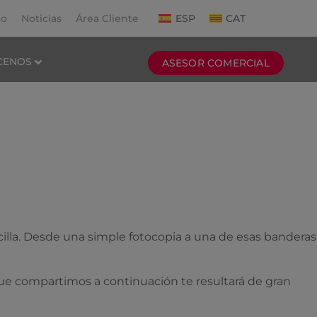
to
Noticias
Área Cliente
ESP
CAT
CENOS
ASESOR COMERCIAL
illa. Desde una simple fotocopia a una de esas banderas
que compartimos a continuación te resultará de gran