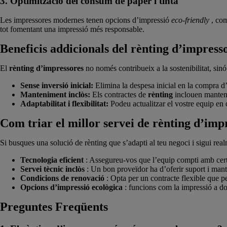
3. Optimització del consum de paper i tinta
Les impressores modernes tenen opcions d’impressió
eco-friendly
, com
tot fomentant una impressió més responsable.
Beneficis addicionals del rènting d’impress
El
rènting d’impressores
no només contribueix a la sostenibilitat, sin
Sense inversió inicial:
Elimina la despesa inicial en la compra d’e
Manteniment inclòs:
Els contractes de
rènting
inclouen mantenim
Adaptabilitat i flexibilitat:
Podeu actualitzar el vostre equip en
Com triar el millor servei de rènting d’imp
Si busques una solució de rènting que s’adapti al teu negoci i sigui real
Tecnologia eficient
: Assegureu-vos que l’equip compti amb certi
Servei tècnic inclòs
: Un bon proveïdor ha d’oferir suport i mant
Condicions de renovació
: Opta per un contracte flexible que p
Opcions d’impressió ecològica
: funcions com la impressió a dob
Preguntes Freqüents