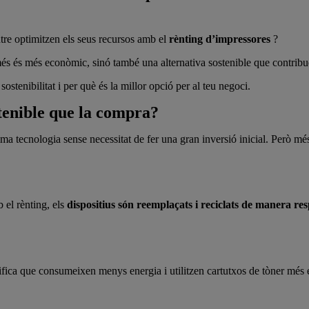
re optimitzen els seus recursos amb el
rènting d’impressores
?
 és més econòmic, sinó també una alternativa sostenible que contribue
ostenibilitat i per què és la millor opció per al teu negoci.
stenible que la compra?
ma tecnologia sense necessitat de fer una gran inversió inicial. Però més
 el rènting, els
dispositius són reemplaçats i reciclats de manera re
fica que consumeixen menys energia i utilitzen cartutxos de tòner més ef