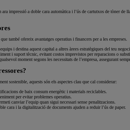
 ara impressió a doble cara automàtica i l’ús de cartutxos de tòner de 
ores
ó que també ofereix avantatges operatius i financers per a les empreses.
quips i destina aquest capital a altres àrees estratègiques del teu negoci
ent i suport tècnic, evitant costos imprevistos per reparacions o subst
 qualsevol moment segons les necessitats de l’empresa, assegurant sempr
ressores?
ment sostenible, aquests són els aspectes clau que cal considerar:
ficacions de baix consum energètic i materials reciclables.
eniment per evitar problemes operatius.
ermeti canviar l’equip quan sigui necessari sense penalitzacions.
le cara i la digitalització de documents ajuden a reduir l’ús de paper.