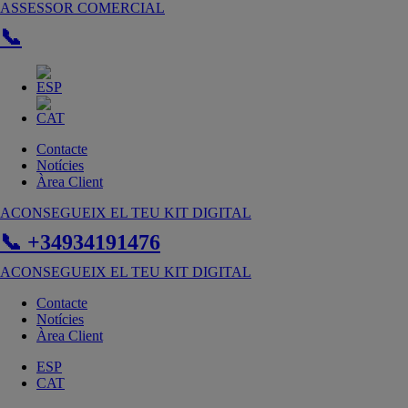
Vés
ASSESSOR COMERCIAL
al
📞
contingut
Contacte
Notícies
Àrea Client
ACONSEGUEIX EL TEU KIT DIGITAL
📞 +34934191476
ACONSEGUEIX EL TEU KIT DIGITAL
Contacte
Notícies
Àrea Client
ESP
CAT