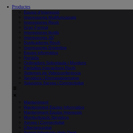
Productes
Equips d’Impressió
Impressores Multifuncionals
Impressores Ricoh
Gran Format
Impressores tèxtils
Impressores 3D
Duplicadores Ricoh
Impressores Greenline
Equips informàtics
Portàtils
Ordinadors Sobretaula i Monitors
Pantalles Interactives Ricoh
Sistemes de Videoconferència
Servidors i Emmagatzematge
Solucions Xarxes i Connectivitat
Manteniment
Manteniment Equips Informàtics
Manteniment Equips Impressió
Monitorització Servidors
Xarxes i Connectivitat
Ciberseguretat
Suport Informàtic Help Desk