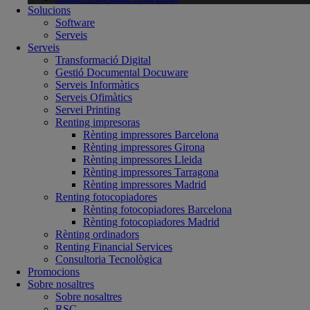
Solucions
Software
Serveis
Serveis
Transformació Digital
Gestió Documental Docuware
Serveis Informàtics
Serveis Ofimàtics
Servei Printing
Renting impresoras
Rènting impressores Barcelona
Rènting impressores Girona
Rènting impressores Lleida
Rènting impressores Tarragona
Rènting impressores Madrid
Renting fotocopiadores
Rènting fotocopiadores Barcelona
Rènting fotocopiadores Madrid
Rènting ordinadors
Renting Financial Services
Consultoria Tecnològica
Promocions
Sobre nosaltres
Sobre nosaltres
RSC