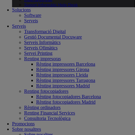
Suport Informàtic Help Desk
Solucions
Software
Serveis
Serveis
Transformació Digital
Gestió Documental Docuware
Serveis Informàtics
Serveis Ofimàtics
Servei Printing
Renting impresoras
Rènting impressores Barcelona
Rènting impressores Girona
Rènting impressores Lleida
Rènting impressores Tarragona
Rènting impressores Madrid
Renting fotocopiadores
Rènting fotocopiadores Barcelona
Rènting fotocopiadores Madrid
Rènting ordinadors
Renting Financial Services
Consultoria Tecnològica
Promocions
Sobre nosaltres
Sobre nosaltres