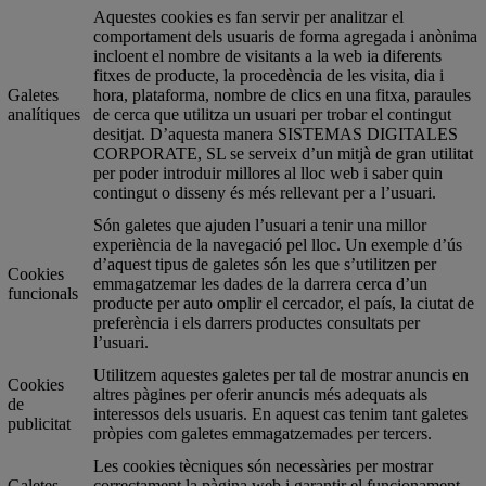
Aquestes cookies es fan servir per analitzar el
comportament dels usuaris de forma agregada i anònima
incloent el nombre de visitants a la web ia diferents
fitxes de producte, la procedència de les visita, dia i
Galetes
hora, plataforma, nombre de clics en una fitxa, paraules
analítiques
de cerca que utilitza un usuari per trobar el contingut
desitjat. D’aquesta manera SISTEMAS DIGITALES
CORPORATE, SL se serveix d’un mitjà de gran utilitat
per poder introduir millores al lloc web i saber quin
contingut o disseny és més rellevant per a l’usuari.
Són galetes que ajuden l’usuari a tenir una millor
experiència de la navegació pel lloc. Un exemple d’ús
d’aquest tipus de galetes són les que s’utilitzen per
Cookies
emmagatzemar les dades de la darrera cerca d’un
funcionals
producte per auto omplir el cercador, el país, la ciutat de
preferència i els darrers productes consultats per
l’usuari.
Utilitzem aquestes galetes per tal de mostrar anuncis en
Cookies
altres pàgines per oferir anuncis més adequats als
de
interessos dels usuaris. En aquest cas tenim tant galetes
publicitat
pròpies com galetes emmagatzemades per tercers.
Les cookies tècniques són necessàries per mostrar
Galetes
correctament la pàgina web i garantir el funcionament