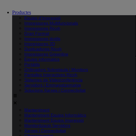
Productes
Equips d’Impressió
Impressores Multifuncionals
Impressores Ricoh
Gran Format
Impressores tèxtils
Impressores 3D
Duplicadores Ricoh
Impressores Greenline
Equips informàtics
Portàtils
Ordinadors Sobretaula i Monitors
Pantalles Interactives Ricoh
Sistemes de Videoconferència
Servidors i Emmagatzematge
Solucions Xarxes i Connectivitat
Manteniment
Manteniment Equips Informàtics
Manteniment Equips Impressió
Monitorització Servidors
Xarxes i Connectivitat
Ciberseguretat