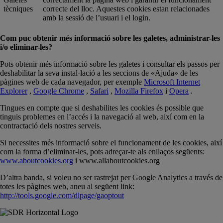
tècniques
correcte del lloc. Aquestes cookies estan relacionades
amb la sessió de l’usuari i el login.
Com puc obtenir més informació sobre les galetes, administrar-les
i/o eliminar-les?
Pots obtenir més informació sobre les galetes i consultar els passos per
deshabilitar la seva instal·lació a les seccions de «Ajuda» de les
pàgines web de cada navegador, per exemple
Microsoft Internet
Explorer
,
Google Chrome
,
Safari
,
Mozilla Firefox
i
Opera
.
Tingues en compte que si deshabilites les cookies és possible que
tinguis problemes en l’accés i la navegació al web, així com en la
contractació dels nostres serveis.
Si necessites més informació sobre el funcionament de les cookies, així
com la forma d’eliminar-les, pots adreçar-te als enllaços següents:
www.aboutcookies.org
i www.allaboutcookies.org
D’altra banda, si voleu no ser rastrejat per Google Analytics a través de
totes les pàgines web, aneu al següent link:
http://tools.google.com/dlpage/gaoptout