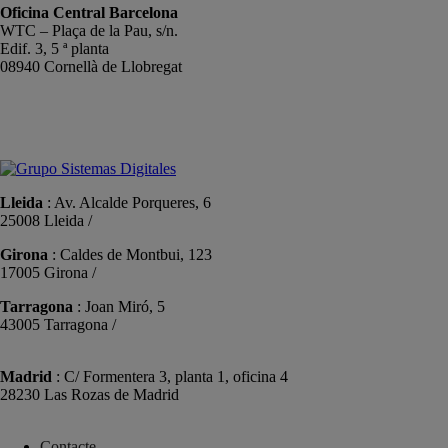
Oficina Central Barcelona
WTC – Plaça de la Pau, s/n.
Edif. 3, 5 ª planta
08940 Cornellà de Llobregat
+34 934191476
info@sistemas-catalunya.com
Lleida
: Av. Alcalde Porqueres, 6
25008 Lleida /
+34 973 981 019
Girona
: Caldes de Montbui, 123
17005 Girona /
+34 972 104 910
Tarragona
: Joan Miró, 5
43005 Tarragona /
+34 977 089 353
Madrid
: C/ Formentera 3, planta 1, oficina 4
28230 Las Rozas de Madrid
+34 910 448 584
Contacte