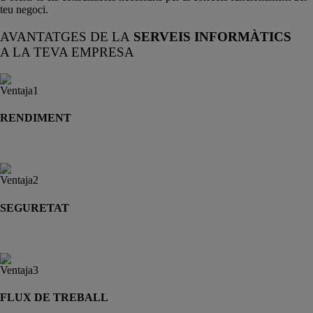
teu negoci.
AVANTATGES DE LA
SERVEIS INFORMÀTICS
A LA TEVA EMPRESA
RENDIMENT
Mantenim els teus equips en perfecte estat, optimitzant-ne el rendiment.
SEGURETAT
Reduïm el risc d’avaries i errors crítics, així com d’atacs externs.
FLUX DE TREBALL