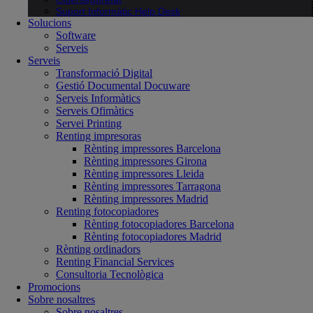
Suport Informàtic Help Desk
Solucions
Software
Serveis
Serveis
Transformació Digital
Gestió Documental Docuware
Serveis Informàtics
Serveis Ofimàtics
Servei Printing
Renting impresoras
Rènting impressores Barcelona
Rènting impressores Girona
Rènting impressores Lleida
Rènting impressores Tarragona
Rènting impressores Madrid
Renting fotocopiadores
Rènting fotocopiadores Barcelona
Rènting fotocopiadores Madrid
Rènting ordinadors
Renting Financial Services
Consultoria Tecnològica
Promocions
Sobre nosaltres
Sobre nosaltres