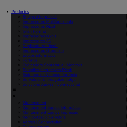
Productes
Equips d’Impressió
Impressores Multifuncionals
Impressores Ricoh
Gran Format
Impressores tèxtils
Impressores 3D
Duplicadores Ricoh
Impressores Greenline
Equips informàtics
Portàtils
Ordinadors Sobretaula i Monitors
Pantalles Interactives Ricoh
Sistemes de Videoconferència
Servidors i Emmagatzematge
Solucions Xarxes i Connectivitat
Manteniment
Manteniment Equips Informàtics
Manteniment Equips Impressió
Monitorització Servidors
Xarxes i Connectivitat
Ciberseguretat