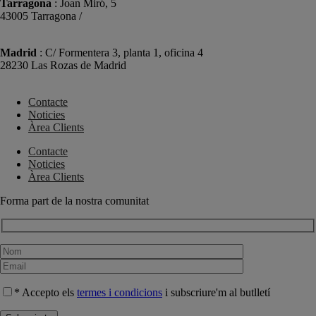
Tarragona
: Joan Miró, 5
43005 Tarragona /
+34 977 089 353
Madrid
: C/ Formentera 3, planta 1, oficina 4
28230 Las Rozas de Madrid
+34 910 448 584
Contacte
Noticies
Àrea Clients
Contacte
Noticies
Àrea Clients
Forma part de la nostra comunitat
* Accepto els
termes i condicions
i subscriure'm al butlletí