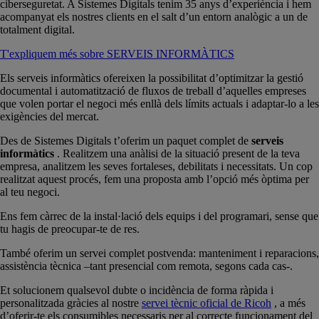
ciberseguretat. A Sistemes Digitals tenim 35 anys d’experiència i hem
acompanyat els nostres clients en el salt d’un entorn analògic a un de
totalment digital.
T'expliquem més sobre SERVEIS INFORMÀTICS
Els serveis informàtics ofereixen la possibilitat d’optimitzar la gestió
documental i automatització de fluxos de treball d’aquelles empreses
que volen portar el negoci més enllà dels límits actuals i adaptar-lo a les
exigències del mercat.
Des de Sistemes Digitals t’oferim un paquet complet de
serveis
informàtics
. Realitzem una anàlisi de la situació present de la teva
empresa, analitzem les seves fortaleses, debilitats i necessitats. Un cop
realitzat aquest procés, fem una proposta amb l’opció més òptima per
al teu negoci.
Ens fem càrrec de la instal·lació dels equips i del programari, sense que
tu hagis de preocupar-te de res.
També oferim un servei complet postvenda: manteniment i reparacions,
assistència tècnica –tant presencial com remota, segons cada cas-.
Et solucionem qualsevol dubte o incidència de forma ràpida i
personalitzada gràcies al nostre
servei tècnic oficial de Ricoh
, a més
d’oferir-te els consumibles necessaris per al correcte funcionament del