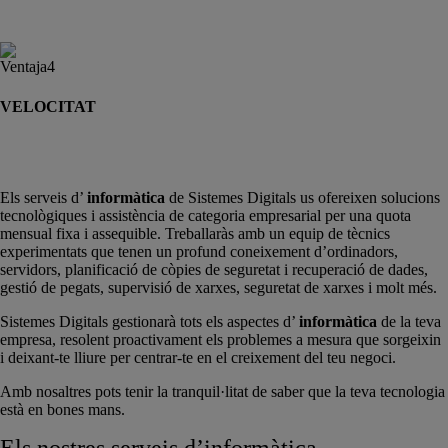
Evita interrupcions que costen diners al teu negoci.
VELOCITAT
El nostre equip solucionarà els teus problemes en el menor temps
possible.
Els serveis d’
informàtica
de Sistemes Digitals us ofereixen solucions
tecnològiques i assistència de categoria empresarial per una quota
mensual fixa i assequible. Treballaràs amb un equip de tècnics
experimentats que tenen un profund coneixement d’ordinadors,
servidors, planificació de còpies de seguretat i recuperació de dades,
gestió de pegats, supervisió de xarxes, seguretat de xarxes i molt més.
Sistemes Digitals gestionarà tots els aspectes d’
informàtica
de la teva
empresa, resolent proactivament els problemes a mesura que sorgeixin
i deixant-te lliure per centrar-te en el creixement del teu negoci.
Amb nosaltres pots tenir la tranquil·litat de saber que la teva tecnologia
està en bones mans.
Els nostres serveis d’informàtica