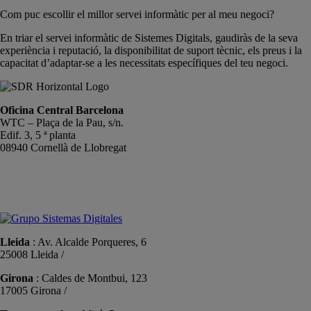
Com puc escollir el millor servei informàtic per al meu negoci?
En triar el servei informàtic de Sistemes Digitals, gaudiràs de la seva
experiència i reputació, la disponibilitat de suport tècnic, els preus i la
capacitat d’adaptar-se a les necessitats específiques del teu negoci.
Oficina Central Barcelona
WTC – Plaça de la Pau, s/n.
Edif. 3, 5 ª planta
08940 Cornellà de Llobregat
+34 934191476
info@sistemas-catalunya.com
Lleida
: Av. Alcalde Porqueres, 6
25008 Lleida /
+34 973 981 019
Girona
: Caldes de Montbui, 123
17005 Girona /
+34 972 104 910