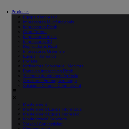
Productes
Equips d’Impressió
Impressores Multifuncionals
Impressores Ricoh
Gran Format
Impressores tèxtils
Impressores 3D
Duplicadores Ricoh
Impressores Greenline
Equips informàtics
Portàtils
Ordinadors Sobretaula i Monitors
Pantalles Interactives Ricoh
Sistemes de Videoconferència
Servidors i Emmagatzematge
Solucions Xarxes i Connectivitat
Manteniment
Manteniment Equips Informàtics
Manteniment Equips Impressió
Monitorització Servidors
Xarxes i Connectivitat
Ciberseguretat