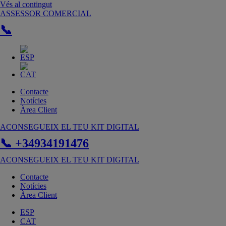
Vés al contingut
ASSESSOR COMERCIAL
📞
Contacte
Notícies
Àrea Client
ACONSEGUEIX EL TEU KIT DIGITAL
📞 +34934191476
ACONSEGUEIX EL TEU KIT DIGITAL
Contacte
Notícies
Àrea Client
ESP
CAT