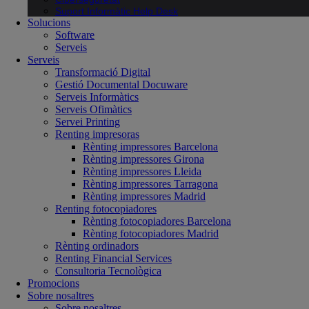
Suport Informàtic Help Desk
Solucions
Software
Serveis
Serveis
Transformació Digital
Gestió Documental Docuware
Serveis Informàtics
Serveis Ofimàtics
Servei Printing
Renting impresoras
Rènting impressores Barcelona
Rènting impressores Girona
Rènting impressores Lleida
Rènting impressores Tarragona
Rènting impressores Madrid
Renting fotocopiadores
Rènting fotocopiadores Barcelona
Rènting fotocopiadores Madrid
Rènting ordinadors
Renting Financial Services
Consultoria Tecnològica
Promocions
Sobre nosaltres
Sobre nosaltres