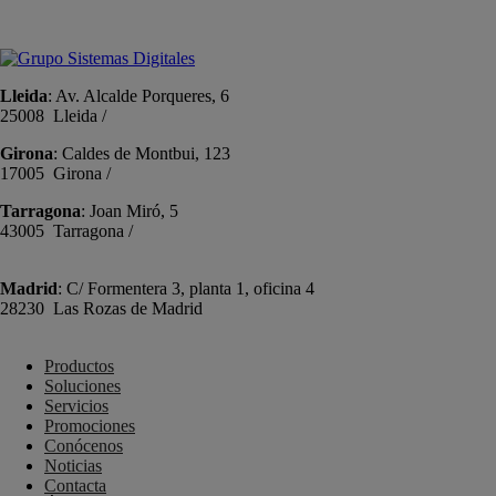
info@sistemas-catalunya.com
Lleida
: Av. Alcalde Porqueres, 6
25008 Lleida /
+34 973 981 019
Girona
: Caldes de Montbui, 123
17005 Girona /
+34 972 104 910
Tarragona
: Joan Miró, 5
43005 Tarragona /
+34 977 089 353
Madrid
: C/ Formentera 3, planta 1, oficina 4
28230 Las Rozas de Madrid
+34 910 448 584
Productos
Soluciones
Servicios
Promociones
Conócenos
Noticias
Contacta