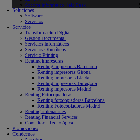
Soporte Informático Help Desk
Soluciones
Software
Servicios
Servicios
Transformación Digital
Gestión Documental
Servicios Informáticos
Servicios Ofimáticos
Servicio Printing
Renting impresoras
Renting impresoras Barcelona
Renting impresoras Girona
Renting impresoras Lleida
Renting impresoras Tarragona
Renting impresoras Madrid
Renting Fotocopiadoras
Renting fotocopiadoras Barcelona
Renting Fotocopiadoras Madrid
Renting ordenadores
Renting Financial Services
Consultoría Tecnológica
Promociones
Conócenos
Nosotros