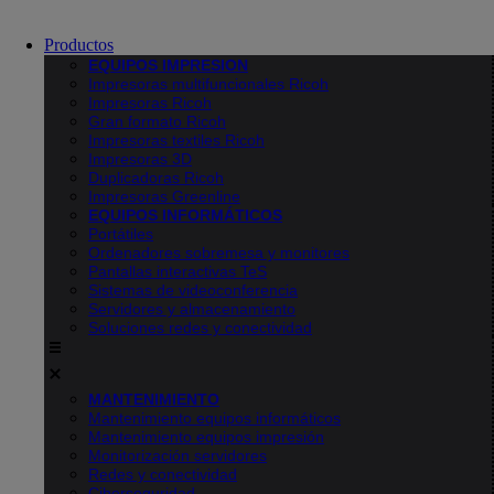
Productos
EQUIPOS IMPRESION
Impresoras multifuncionales Ricoh
Impresoras Ricoh
Gran formato Ricoh
Impresoras textiles Ricoh
Impresoras 3D
Duplicadoras Ricoh
Impresoras Greenline
EQUIPOS INFORMÁTICOS
Portátiles
Ordenadores sobremesa y monitores
Pantallas interactivas TeS
Sistemas de videoconferencia
Servidores y almacenamiento
Soluciones redes y conectividad
MANTENIMIENTO
Mantenimiento equipos informáticos
Mantenimiento equipos impresión
Monitorización servidores
Redes y conectividad
Ciberseguridad