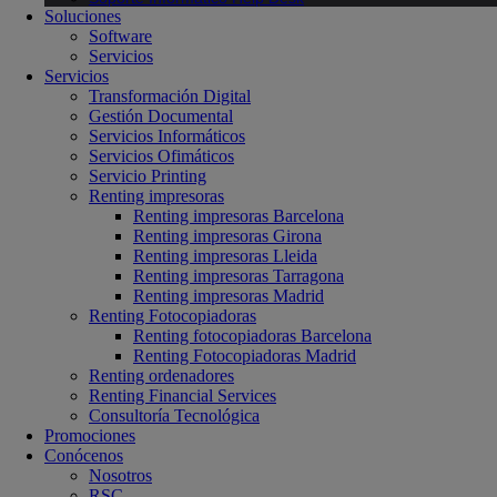
Soluciones
Software
Servicios
Servicios
Transformación Digital
Gestión Documental
Servicios Informáticos
Servicios Ofimáticos
Servicio Printing
Renting impresoras
Renting impresoras Barcelona
Renting impresoras Girona
Renting impresoras Lleida
Renting impresoras Tarragona
Renting impresoras Madrid
Renting Fotocopiadoras
Renting fotocopiadoras Barcelona
Renting Fotocopiadoras Madrid
Renting ordenadores
Renting Financial Services
Consultoría Tecnológica
Promociones
Conócenos
Nosotros
RSC