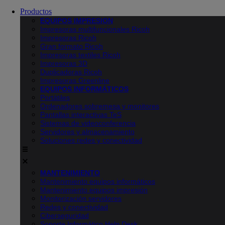
Productos
EQUIPOS IMPRESION
Impresoras multifuncionales Ricoh
Impresoras Ricoh
Gran formato Ricoh
Impresoras textiles Ricoh
Impresoras 3D
Duplicadoras Ricoh
Impresoras Greenline
EQUIPOS INFORMÁTICOS
Portátiles
Ordenadores sobremesa y monitores
Pantallas interactivas TeS
Sistemas de videoconferencia
Servidores y almacenamiento
Soluciones redes y conectividad
MANTENIMIENTO
Mantenimiento equipos informáticos
Mantenimiento equipos impresión
Monitorización servidores
Redes y conectividad
Ciberseguridad
Soporte Informático Help Desk