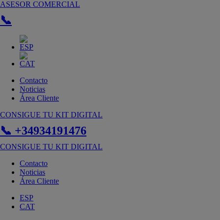
Ir
ASESOR COMERCIAL
al
📞
contenido
Contacto
Noticias
Área Cliente
CONSIGUE TU KIT DIGITAL
📞 +34934191476
CONSIGUE TU KIT DIGITAL
Contacto
Noticias
Área Cliente
ESP
CAT