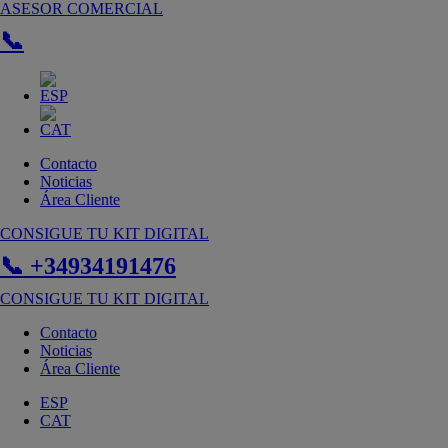
Ir
ASESOR COMERCIAL
al
📞
contenido
Contacto
Noticias
Área Cliente
CONSIGUE TU KIT DIGITAL
📞 +34934191476
CONSIGUE TU KIT DIGITAL
Contacto
Noticias
Área Cliente
ESP
CAT