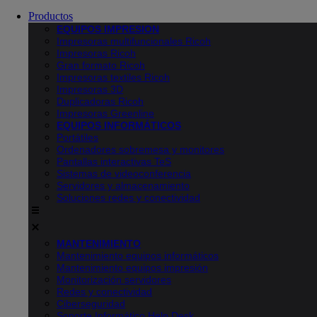
Productos
EQUIPOS IMPRESION
Impresoras multifuncionales Ricoh
Impresoras Ricoh
Gran formato Ricoh
Impresoras textiles Ricoh
Impresoras 3D
Duplicadoras Ricoh
Impresoras Greenline
EQUIPOS INFORMÁTICOS
Portátiles
Ordenadores sobremesa y monitores
Pantallas interactivas TeS
Sistemas de videoconferencia
Servidores y almacenamiento
Soluciones redes y conectividad
MANTENIMIENTO
Mantenimiento equipos informáticos
Mantenimiento equipos impresión
Monitorización servidores
Redes y conectividad
Ciberseguridad
Soporte Informático Help Desk