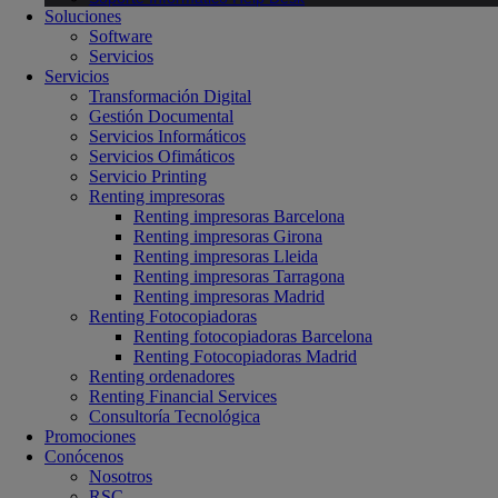
Soluciones
Software
Servicios
Servicios
Transformación Digital
Gestión Documental
Servicios Informáticos
Servicios Ofimáticos
Servicio Printing
Renting impresoras
Renting impresoras Barcelona
Renting impresoras Girona
Renting impresoras Lleida
Renting impresoras Tarragona
Renting impresoras Madrid
Renting Fotocopiadoras
Renting fotocopiadoras Barcelona
Renting Fotocopiadoras Madrid
Renting ordenadores
Renting Financial Services
Consultoría Tecnológica
Promociones
Conócenos
Nosotros
RSC