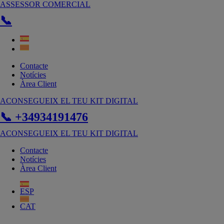
Vés
ASSESSOR COMERCIAL
al
📞
contingut
Contacte
Notícies
Àrea Client
ACONSEGUEIX EL TEU KIT DIGITAL
📞 +34934191476
ACONSEGUEIX EL TEU KIT DIGITAL
Contacte
Notícies
Àrea Client
ESP
CAT