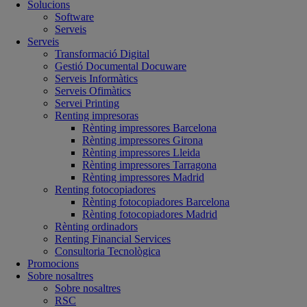
Solucions
Software
Serveis
Serveis
Transformació Digital
Gestió Documental Docuware
Serveis Informàtics
Serveis Ofimàtics
Servei Printing
Renting impresoras
Rènting impressores Barcelona
Rènting impressores Girona
Rènting impressores Lleida
Rènting impressores Tarragona
Rènting impressores Madrid
Renting fotocopiadores
Rènting fotocopiadores Barcelona
Rènting fotocopiadores Madrid
Rènting ordinadors
Renting Financial Services
Consultoria Tecnològica
Promocions
Sobre nosaltres
Sobre nosaltres
RSC