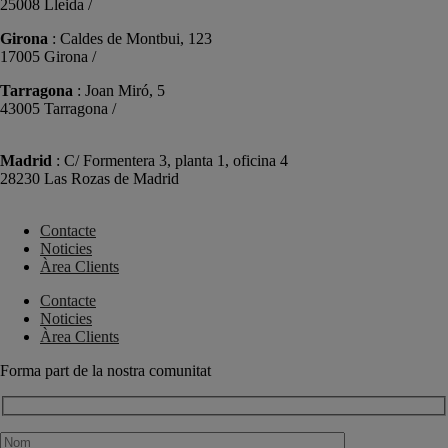
25008 Lleida /
+34 973 981 019
Girona
: Caldes de Montbui, 123
17005 Girona /
+34 972 104 910
Tarragona
: Joan Miró, 5
43005 Tarragona /
+34 977 089 353
Madrid
: C/ Formentera 3, planta 1, oficina 4
28230 Las Rozas de Madrid
+34 910 448 584
Contacte
Noticies
Àrea Clients
Contacte
Noticies
Àrea Clients
Forma part de la nostra comunitat