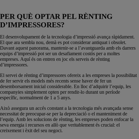
PER QUÈ OPTAR PEL RÈNTING
D’IMPRESSORES?
El desenvolupament de la tecnologia d’impressió avança ràpidament.
El que ara sembla nou, demà es pot considerar antiquat i obsolet.
Davant aquest panorama, mantenir-se a l’avantguarda amb els darrers
equips d’impressió pot ser un desafiament costós per a moltes
empreses. Aquí és on entren en joc els serveis de rènting
d’impressores.
El servei de rènting d’impressores ofereix a les empreses la possibilitat
de fer servir els models més recents sense haver de fer un
desemborsament inicial considerable. En lloc d’adquirir l’equip, les
companyies simplement opten per rendir-lo durant un període
específic, normalment de 1 a 5 anys.
Això assegura un accés constant a la tecnologia més avançada sense
necessitat de preocupar-se per la depreciació o el manteniment de
l’equip. Amb les solucions de rènting, les empreses poden enfocar la
seva energia i recursos en allò que veritablement és crucial: el
creixement i èxit del seu negoci.