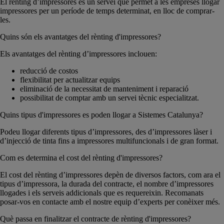
El rènting d’impressores és un servei que permet a les empreses llogar
impressores per un període de temps determinat, en lloc de comprar-
les.
Quins són els avantatges del rènting d'impressores?
Els avantatges del rènting d’impressores inclouen:
reducció de costos
flexibilitat per actualitzar equips
eliminació de la necessitat de manteniment i reparació
possibilitat de comptar amb un servei tècnic especialitzat.
Quins tipus d'impressores es poden llogar a Sistemes Catalunya?
Podeu llogar diferents tipus d’impressores, des d’impressores làser i
d’injecció de tinta fins a impressores multifuncionals i de gran format.
Com es determina el cost del rènting d'impressores?
El cost del rènting d’impressores depèn de diversos factors, com ara el
tipus d’impressora, la durada del contracte, el nombre d’impressores
llogades i els serveis addicionals que es requereixin. Recomanats
posar-vos en contacte amb el nostre equip d’experts per conèixer més.
Què passa en finalitzar el contracte de rènting d'impressores?