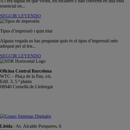
A l’era digital en què vivim, els escàners s’han convertit en una eina
essencial en...
SEGUIR LEYENDO
Tipus d’impressió i quin triar
Alguna vegada us has preguntat quin és el tipus d’impressió més
adequat per al teu...
SEGUIR LEYENDO
Oficina Central Barcelona
WTC – Plaça de la Pau, s/n.
Edif. 3, 5 ª planta
08940 Cornellà de Llobregat
+34 934191476
info@sistemas-catalunya.com
Lleida
: Av. Alcalde Porqueres, 6