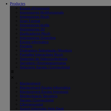
Productes
Equips d’Impressió
Impressores Multifuncionals
Impressores Ricoh
Gran Format
Impressores tèxtils
Impressores 3D
Duplicadores Ricoh
Impressores Greenline
Equips informàtics
Portàtils
Ordinadors Sobretaula i Monitors
Pantalles Interactives Ricoh
Sistemes de Videoconferència
Servidors i Emmagatzematge
Solucions Xarxes i Connectivitat
Manteniment
Manteniment Equips Informàtics
Manteniment Equips Impressió
Monitorització Servidors
Xarxes i Connectivitat
Ciberseguretat
Suport Informàtic Help Desk