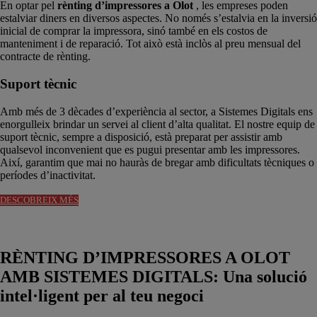
En optar pel
rènting d’impressores a Olot
, les empreses poden
estalviar diners en diversos aspectes. No només s’estalvia en la inversió
inicial de comprar la impressora, sinó també en els costos de
manteniment i de reparació. Tot això està inclòs al preu mensual del
contracte de rènting.
Suport tècnic
Amb més de 3 dècades d’experiència al sector, a Sistemes Digitals ens
enorgulleix brindar un servei al client d’alta qualitat. El nostre equip de
suport tècnic, sempre a disposició, està preparat per assistir amb
qualsevol inconvenient que es pugui presentar amb les impressores.
Així, garantim que mai no hauràs de bregar amb dificultats tècniques o
períodes d’inactivitat.
DESCOBREIX MÉS
RÈNTING D’IMPRESSORES A OLOT
AMB SISTEMES DIGITALS: Una solució
intel·ligent per al teu negoci