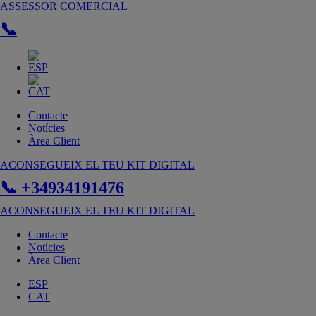
Vés
ASSESSOR COMERCIAL
al
📞
contingut
Contacte
Notícies
Àrea Client
ACONSEGUEIX EL TEU KIT DIGITAL
📞 +34934191476
ACONSEGUEIX EL TEU KIT DIGITAL
Contacte
Notícies
Àrea Client
ESP
CAT