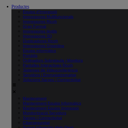
Productes
Equips d’Impressió
Impressores Multifuncionals
Impressores Ricoh
Gran Format
Impressores tèxtils
Impressores 3D
Duplicadores Ricoh
Impressores Greenline
Equips informàtics
Portàtils
Ordinadors Sobretaula i Monitors
Pantalles Interactives Ricoh
Sistemes de Videoconferència
Servidors i Emmagatzematge
Solucions Xarxes i Connectivitat
Manteniment
Manteniment Equips Informàtics
Manteniment Equips Impressió
Monitorització Servidors
Xarxes i Connectivitat
Ciberseguretat
Suport Informàtic Help Desk