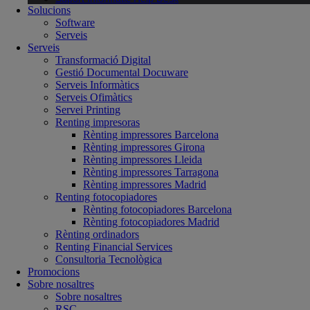
Solucions
Software
Serveis
Serveis
Transformació Digital
Gestió Documental Docuware
Serveis Informàtics
Serveis Ofimàtics
Servei Printing
Renting impresoras
Rènting impressores Barcelona
Rènting impressores Girona
Rènting impressores Lleida
Rènting impressores Tarragona
Rènting impressores Madrid
Renting fotocopiadores
Rènting fotocopiadores Barcelona
Rènting fotocopiadores Madrid
Rènting ordinadors
Renting Financial Services
Consultoria Tecnològica
Promocions
Sobre nosaltres
Sobre nosaltres
RSC