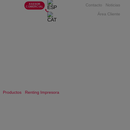
ASESOR
Contacto
Noticias
COMERCIAL
📞
Área Cliente
RENTING IMPRESORAS CORNELLÀ DE
LLOBREGAT
Descubre todos nuestros equipos de impresión en renting
Cornellà de Llobregat
/
/ Renting Impresoras Cornellà de
Productos
Renting Impresora
Llobregat