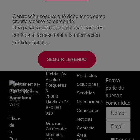
Contraseña segura: qué debe tener, cómo
crearla y cómo comprobarla
Una palabra secreta de pocos caracteres
controla el acceso total a la información
confidencial de...
SEGUIR LEYENDO
Lleida
: Av.
Productos
Alcalde
Forma
Oficina
+34
info@sistemas-
Soluciones
Porqueres,
parte de
Central
934191476
6
catalunya.com
Servicios
nuestra
25008
Barcelona
Promociones
Lleida /
+34
comunidad
WTC
973 981
Conócenos
–
019
Plaça
Noticias
Girona
:
de
Contacta
Caldes de
la
Montbui,
Área
Pau,
* Acepto