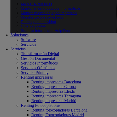
MANTENIMIENTO
Mantenimiento equipos informáticos
Mantenimiento equipos impresión
Monitorización servidores
Redes y conectividad
Ciberseguridad
Soporte Informático Help Desk
Soluciones
Software
Servicios
Servicios
Transformación Digital
Gestión Documental
Servicios Informáticos
Servicios Ofimáticos
Servicio Printing
Renting impresoras
Renting impresoras Barcelona
Renting impresoras Girona
Renting impresoras Lleida
Renting impresoras Tarragona
Renting impresoras Madrid
Renting Fotocopiadoras
Renting fotocopiadoras Barcelona
Renting Fotocopiadoras Madrid