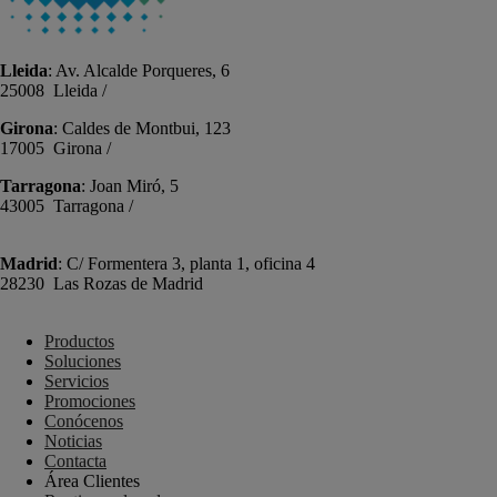
Lleida
: Av. Alcalde Porqueres, 6
25008 Lleida /
+34 973 981 019
Girona
: Caldes de Montbui, 123
17005 Girona /
+34 972 104 910
Tarragona
: Joan Miró, 5
43005 Tarragona /
+34 977 089 353
Madrid
: C/ Formentera 3, planta 1, oficina 4
28230 Las Rozas de Madrid
+34 910 448 584
Productos
Soluciones
Servicios
Promociones
Conócenos
Noticias
Contacta
Área Clientes