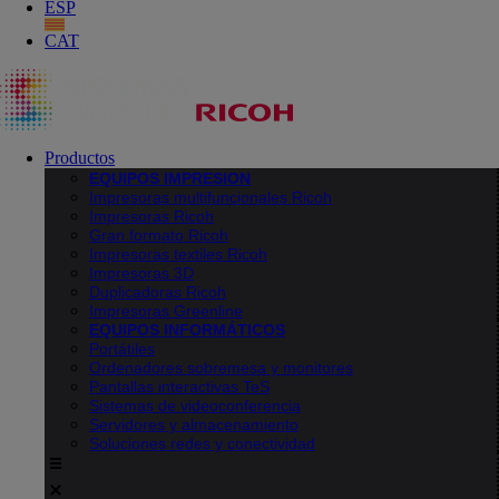
ESP
CAT
Productos
EQUIPOS IMPRESION
Impresoras multifuncionales Ricoh
Impresoras Ricoh
Gran formato Ricoh
Impresoras textiles Ricoh
Impresoras 3D
Duplicadoras Ricoh
Impresoras Greenline
EQUIPOS INFORMÁTICOS
Portátiles
Ordenadores sobremesa y monitores
Pantallas interactivas TeS
Sistemas de videoconferencia
Servidores y almacenamiento
Soluciones redes y conectividad