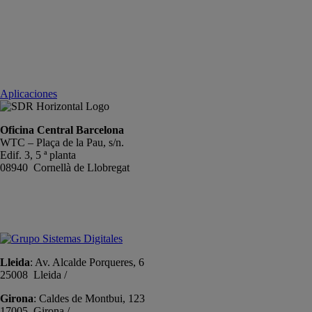
Aplicaciones
Oficina Central Barcelona
WTC – Plaça de la Pau, s/n.
Edif. 3, 5 ª planta
08940 Cornellà de Llobregat
+34 934191476
info@sistemas-catalunya.com
Lleida
: Av. Alcalde Porqueres, 6
25008 Lleida /
+34 973 981 019
Girona
: Caldes de Montbui, 123
17005 Girona /
+34 972 104 910