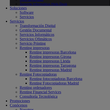
Soporte Informático Help Desk
Soluciones
Software
Servicios
Servicios
Transformación Digital
Gestión Documental
Servicios Informáticos
Servicios Ofimáticos
Servicio Printing
Renting impresoras
Renting impresoras Barcelona
Renting impresoras Girona
Renting impresoras Lleida
Renting impresoras Tarragona
Renting impresoras Madrid
Renting Fotocopiadoras
Renting fotocopiadoras Barcelona
Renting Fotocopiadoras Madrid
Renting ordenadores
Renting Financial Services
Consultoría Tecnológica
Promociones
Conócenos
Nosotros