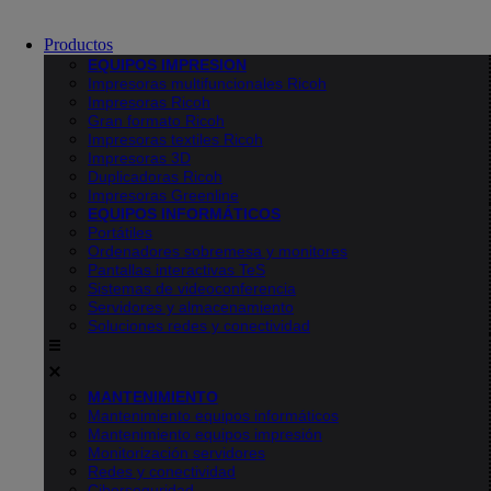
Productos
EQUIPOS IMPRESION
Impresoras multifuncionales Ricoh
Impresoras Ricoh
Gran formato Ricoh
Impresoras textiles Ricoh
Impresoras 3D
Duplicadoras Ricoh
Impresoras Greenline
EQUIPOS INFORMÁTICOS
Portátiles
Ordenadores sobremesa y monitores
Pantallas interactivas TeS
Sistemas de videoconferencia
Servidores y almacenamiento
Soluciones redes y conectividad
MANTENIMIENTO
Mantenimiento equipos informáticos
Mantenimiento equipos impresión
Monitorización servidores
Redes y conectividad
Ciberseguridad