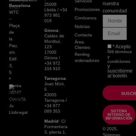
Servicios
nuestra
25008
Barcelona
Promociones
Lleida /
+34
comunidad
WTC
973 981
Conócenos
–
019
Plaça
Noticias
Girona
:
de
Contacta
Caldes de
la
Montbui,
Área
Pau,
* Acepto
123
Clientes
los
términos
s/n.
17005
Renting
y
Girona /
Edif.
ordenadores
condiciones
+34 972
3,
y
104 910
suscribirme
5
al boletín
Tarragona
:
ª
Joan Miró,
planta
5
08940
43005
Cornellà
Tarragona /
de
+34 977
089 353
SISTEMA
Llobregat
INTERNO DE
INFORMACIÓN
Madrid
: C/
Formentera
© 2025,
3, planta 1,
Sistemas