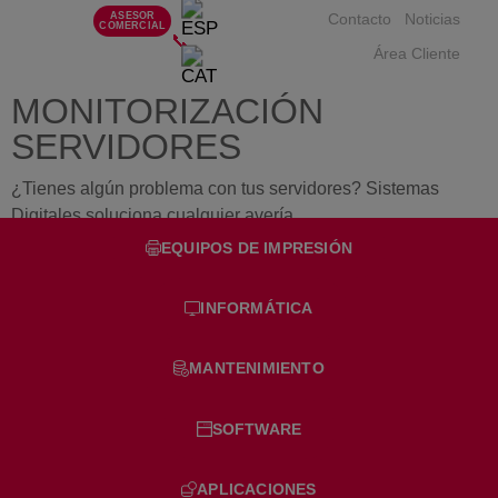
ASESOR
Contacto
Noticias
COMERCIAL
📞
Área Cliente
MONITORIZACIÓN
SERVIDORES
¿Tienes algún problema con tus servidores? Sistemas
Digitales soluciona cualquier avería.
EQUIPOS DE IMPRESIÓN
INFORMÁTICA
MANTENIMIENTO
SOFTWARE
APLICACIONES