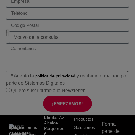
* Acepto la
y recibir información por
politica de privacidad
parte de Sistemas Digitales
Quiero suscribirme a la Newsletter
¡EMPEZAMOS!
Lleida
: Av.
Productos
Alcalde
Forma
Oficina
+34
info@sistemas-
Soluciones
Porqueres,
parte de
Central
934191476
6
catalunya.com