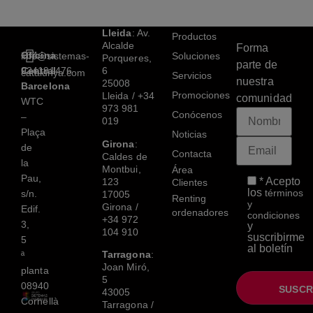
Lleida
: Av.
Productos
Alcalde
Forma
Oficina
+34
info@sistemas-
Soluciones
Porqueres,
parte de
Central
934191476
6
catalunya.com
Servicios
nuestra
25008
Barcelona
Promociones
Lleida /
+34
comunidad
WTC
973 981
Conócenos
–
019
Plaça
Noticias
Girona
:
de
Contacta
Caldes de
la
Montbui,
Área
Pau,
* Acepto
123
Clientes
los
términos
s/n.
17005
Renting
y
Girona /
Edif.
ordenadores
condiciones
+34 972
3,
y
104 910
suscribirme
5
al boletín
Tarragona
:
ª
Joan Miró,
planta
5
08940
43005
Cornellà
Tarragona /