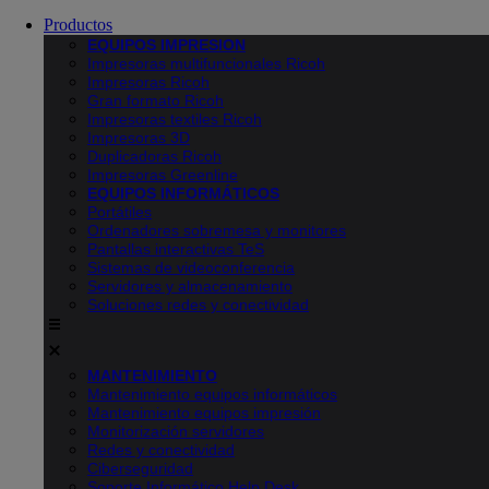
Productos
EQUIPOS IMPRESION
Impresoras multifuncionales Ricoh
Impresoras Ricoh
Gran formato Ricoh
Impresoras textiles Ricoh
Impresoras 3D
Duplicadoras Ricoh
Impresoras Greenline
EQUIPOS INFORMÁTICOS
Portátiles
Ordenadores sobremesa y monitores
Pantallas interactivas TeS
Sistemas de videoconferencia
Servidores y almacenamiento
Soluciones redes y conectividad
MANTENIMIENTO
Mantenimiento equipos informáticos
Mantenimiento equipos impresión
Monitorización servidores
Redes y conectividad
Ciberseguridad
Soporte Informático Help Desk