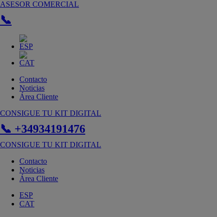
Ir
ASESOR COMERCIAL
al
📞
contenido
Contacto
Noticias
Área Cliente
CONSIGUE TU KIT DIGITAL
📞 +34934191476
CONSIGUE TU KIT DIGITAL
Contacto
Noticias
Área Cliente
ESP
CAT