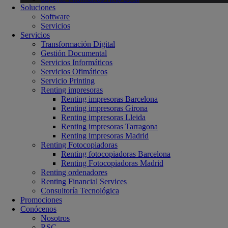
Soluciones
Software
Servicios
Servicios
Transformación Digital
Gestión Documental
Servicios Informáticos
Servicios Ofimáticos
Servicio Printing
Renting impresoras
Renting impresoras Barcelona
Renting impresoras Girona
Renting impresoras Lleida
Renting impresoras Tarragona
Renting impresoras Madrid
Renting Fotocopiadoras
Renting fotocopiadoras Barcelona
Renting Fotocopiadoras Madrid
Renting ordenadores
Renting Financial Services
Consultoría Tecnológica
Promociones
Conócenos
Nosotros
RSC