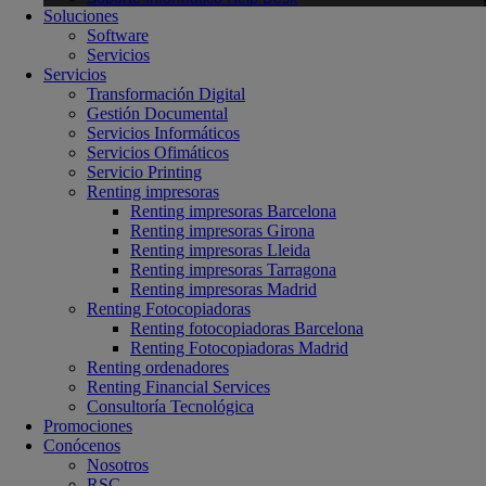
Soluciones
Software
Servicios
Servicios
Transformación Digital
Gestión Documental
Servicios Informáticos
Servicios Ofimáticos
Servicio Printing
Renting impresoras
Renting impresoras Barcelona
Renting impresoras Girona
Renting impresoras Lleida
Renting impresoras Tarragona
Renting impresoras Madrid
Renting Fotocopiadoras
Renting fotocopiadoras Barcelona
Renting Fotocopiadoras Madrid
Renting ordenadores
Renting Financial Services
Consultoría Tecnológica
Promociones
Conócenos
Nosotros
RSC