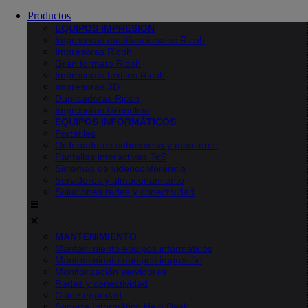
Productos
EQUIPOS IMPRESION
Impresoras multifuncionales Ricoh
Impresoras Ricoh
Gran formato Ricoh
Impresoras textiles Ricoh
Impresoras 3D
Duplicadoras Ricoh
Impresoras Greenline
EQUIPOS INFORMÁTICOS
Portátiles
Ordenadores sobremesa y monitores
Pantallas interactivas TeS
Sistemas de videoconferencia
Servidores y almacenamiento
Soluciones redes y conectividad
MANTENIMIENTO
Mantenimiento equipos informáticos
Mantenimiento equipos impresión
Monitorización servidores
Redes y conectividad
Ciberseguridad
Soporte Informático Help Desk