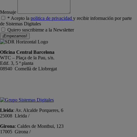
Mensaje
* Acepto la
politica de privacidad
y recibir información por parte
de Sistemas Digitales
Quiero suscribirme a la Newsletter
¡Empezamos!
Oficina Central Barcelona
WTC – Plaça de la Pau, s/n.
Edif. 3, 5 ª planta
08940 Cornellà de Llobregat
+34 934191476
info@sistemas-catalunya.com
Lleida
: Av. Alcalde Porqueres, 6
25008 Lleida /
+34 973 981 019
Girona
: Caldes de Montbui, 123
17005 Girona /
+34 972 104 910