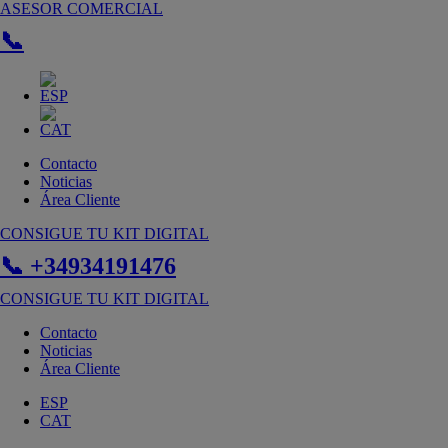
Ir
ASESOR COMERCIAL
al
📞
contenido
Contacto
Noticias
Área Cliente
CONSIGUE TU KIT DIGITAL
📞 +34934191476
CONSIGUE TU KIT DIGITAL
Contacto
Noticias
Área Cliente
ESP
CAT