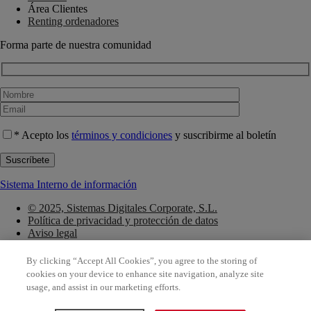
Área Clientes
Renting ordenadores
Forma parte de nuestra comunidad
* Acepto los
términos y condiciones
y suscribirme al boletín
Sistema Interno de información
© 2025, Sistemas Digitales Corporate, S.L.
Política de privacidad y protección de datos
Aviso legal
Política de Cookies
By clicking “Accept All Cookies”, you agree to the storing of
© 2025, Sistemas Digitales Corporate, S.L.
cookies on your device to enhance site navigation, analyze site
Política de privacidad y protección de datos
usage, and assist in our marketing efforts.
Aviso legal
Política de Cookies