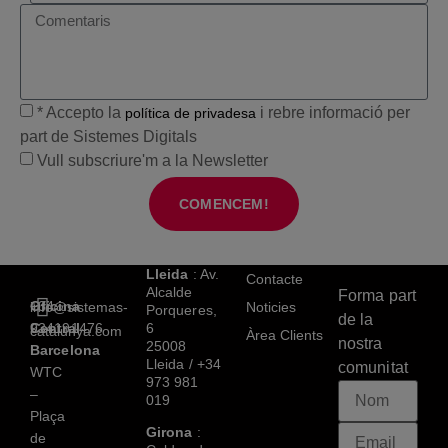
* Accepto la
i rebre informació per
política de privadesa
part de Sistemes Digitals
Vull subscriure'm a la Newsletter
COMENCEM!
Lleida
: Av.
Contacte
Alcalde
Forma part
Oficina
+34
info@sistemas-
Noticies
Porqueres,
de la
Central
934191476
6
catalunya.com
Àrea Clients
nostra
25008
Barcelona
Lleida /
+34
comunitat
WTC
973 981
–
019
Plaça
Girona
:
de