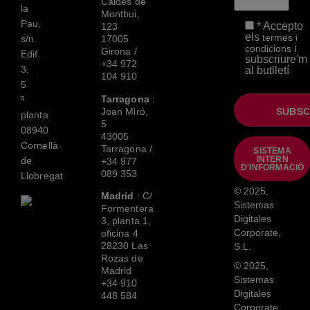
Caldes de
la
Montbui,
Pau,
* Accepto
123
els
termes i
s/n.
17005
i
condicions
Girona /
Edif.
subscriure'm
+34 972
3,
al butlletí
104 910
5
Tarragona
:
ª
Joan Miró,
planta
5
08940
43005
Cornellà
Tarragona /
SISTEMA
INTERN
de
+34 977
D'INFORMACIÓ
089 353
Llobregat
© 2025,
Madrid
: C/
Sistemas
Formentera
Digitales
3, planta 1,
Corporate,
oficina 4
28230 Las
S.L.
Rozas de
© 2025,
Madrid
Sistemas
+34 910
Digitales
448 584
Corporate,