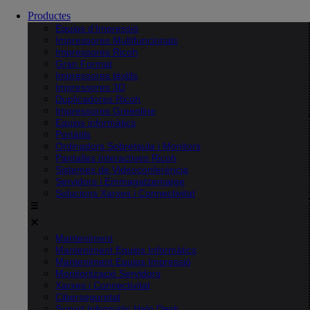
Productes
Equips d’Impressió
Impressores Multifuncionals
Impressores Ricoh
Gran Format
Impressores tèxtils
Impressores 3D
Duplicadores Ricoh
Impressores Greenline
Equips informàtics
Portàtils
Ordinadors Sobretaula i Monitors
Pantalles Interactives Ricoh
Sistemes de Videoconferència
Servidors i Emmagatzematge
Solucions Xarxes i Connectivitat
Manteniment
Manteniment Equips Informàtics
Manteniment Equips Impressió
Monitorització Servidors
Xarxes i Connectivitat
Ciberseguretat
Suport Informàtic Help Desk