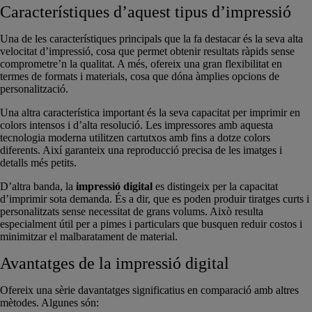
Característiques d’aquest tipus d’impressió
Una de les característiques principals que la fa destacar és la seva alta
velocitat d’impressió, cosa que permet obtenir resultats ràpids sense
comprometre’n la qualitat. A més, ofereix una gran flexibilitat en
termes de formats i materials, cosa que dóna àmplies opcions de
personalització.
Una altra característica important és la seva capacitat per imprimir en
colors intensos i d’alta resolució. Les impressores amb aquesta
tecnologia moderna utilitzen cartutxos amb fins a dotze colors
diferents. Així garanteix una reproducció precisa de les imatges i
detalls més petits.
D’altra banda, la
impressió digital
es distingeix per la capacitat
d’imprimir sota demanda. És a dir, que es poden produir tiratges curts i
personalitzats sense necessitat de grans volums. Això resulta
especialment útil per a pimes i particulars que busquen reduir costos i
minimitzar el malbaratament de material.
Avantatges de la impressió digital
Ofereix una sèrie davantatges significatius en comparació amb altres
mètodes. Algunes són: