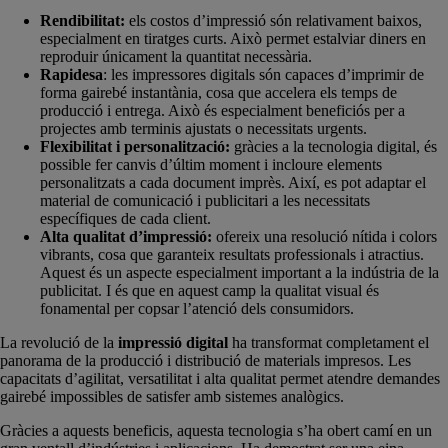
Rendibilitat:
els costos d’impressió són relativament baixos,
especialment en tiratges curts. Això permet estalviar diners en
reproduir únicament la quantitat necessària.
Rapidesa
: les impressores digitals són capaces d’imprimir de
forma gairebé instantània, cosa que accelera els temps de
producció i entrega. Això és especialment beneficiós per a
projectes amb terminis ajustats o necessitats urgents.
Flexibilitat i personalització:
gràcies a la tecnologia digital, és
possible fer canvis d’últim moment i incloure elements
personalitzats a cada document imprès. Així, es pot adaptar el
material de comunicació i publicitari a les necessitats
específiques de cada client.
Alta qualitat d’impressió:
ofereix una resolució nítida i colors
vibrants, cosa que garanteix resultats professionals i atractius.
Aquest és un aspecte especialment important a la indústria de la
publicitat. I és que en aquest camp la qualitat visual és
fonamental per copsar l’atenció dels consumidors.
La revolució de la
impressió digital
ha transformat completament el
panorama de la producció i distribució de materials impresos. Les
capacitats d’agilitat, versatilitat i alta qualitat permet atendre demandes
gairebé impossibles de satisfer amb sistemes analògics.
Gràcies a aquests beneficis, aquesta tecnologia s’ha obert camí en un