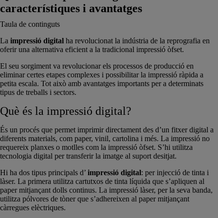
característiques i avantatges
Taula de continguts
La
impressió digital
ha revolucionat la indústria de la reprografia en
oferir una alternativa eficient a la tradicional impressió òfset.
El seu sorgiment va revolucionar els processos de producció en
eliminar certes etapes complexes i possibilitar la impressió ràpida a
petita escala. Tot això amb avantatges importants per a determinats
tipus de treballs i sectors.
Què és la impressió digital?
És un procés que permet imprimir directament des d’un fitxer digital a
diferents materials, com paper, vinil, cartolina i més. La impressió no
requereix planxes o motlles com la impressió òfset. S’hi utilitza
tecnologia digital per transferir la imatge al suport desitjat.
Hi ha dos tipus principals d’
impressió digital
: per injecció de tinta i
làser. La primera utilitza cartutxos de tinta líquida que s’apliquen al
paper mitjançant dolls continus. La impressió làser, per la seva banda,
utilitza pólvores de tòner que s’adhereixen al paper mitjançant
càrregues elèctriques.