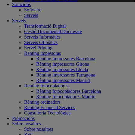
Solucions
Software
Serveis
Serveis
Transformació Digital
Gestió Documental Docuware
Serveis Informàtics
Serveis Ofimàtics
Servei Printing
Renting impresoras
Rènting impressores Barcelona
Rènting impressores Girona
Rènting impressores Lleida
Rènting impressores Tarragona
Rènting impressores Madrid
Renting fotocopiadores
Rènting fotocopiadores Barcelona
Rènting fotocopiadores Madrid
Rènting ordinadors
Renting Financial Services
Consultoria Tecnològica
Promocions
Sobre nosaltres
Sobre nosaltres
RSC