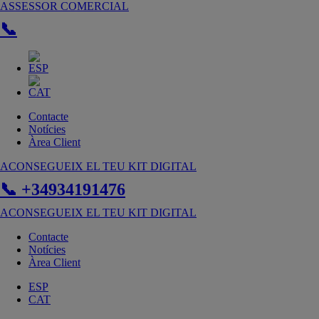
Vés
ASSESSOR COMERCIAL
al
📞
contingut
Contacte
Notícies
Àrea Client
ACONSEGUEIX EL TEU KIT DIGITAL
📞 +34934191476
ACONSEGUEIX EL TEU KIT DIGITAL
Contacte
Notícies
Àrea Client
ESP
CAT