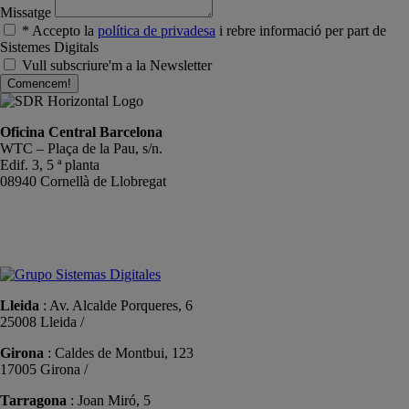
Missatge
* Accepto la
política de privadesa
i rebre informació per part de
Sistemes Digitals
Vull subscriure'm a la Newsletter
Comencem!
Oficina Central Barcelona
WTC – Plaça de la Pau, s/n.
Edif. 3, 5 ª planta
08940 Cornellà de Llobregat
+34 934191476
info@sistemas-catalunya.com
Lleida
: Av. Alcalde Porqueres, 6
25008 Lleida /
+34 973 981 019
Girona
: Caldes de Montbui, 123
17005 Girona /
+34 972 104 910
Tarragona
: Joan Miró, 5