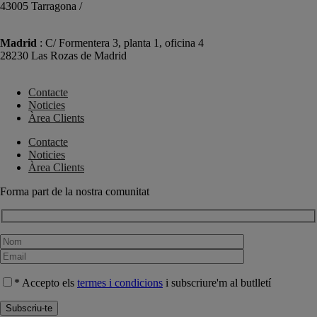
43005 Tarragona /
+34 977 089 353
Madrid
: C/ Formentera 3, planta 1, oficina 4
28230 Las Rozas de Madrid
+34 910 448 584
Contacte
Noticies
Àrea Clients
Contacte
Noticies
Àrea Clients
Forma part de la nostra comunitat
* Accepto els
termes i condicions
i subscriure'm al butlletí