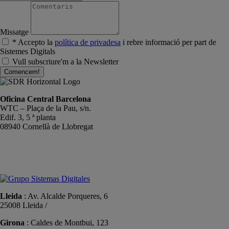
Missatge
* Accepto la
política de privadesa
i rebre informació per part de
Sistemes Digitals
Vull subscriure'm a la Newsletter
Comencem!
Oficina Central Barcelona
WTC – Plaça de la Pau, s/n.
Edif. 3, 5 ª planta
08940 Cornellà de Llobregat
+34 934191476
info@sistemas-catalunya.com
Lleida
: Av. Alcalde Porqueres, 6
25008 Lleida /
+34 973 981 019
Girona
: Caldes de Montbui, 123