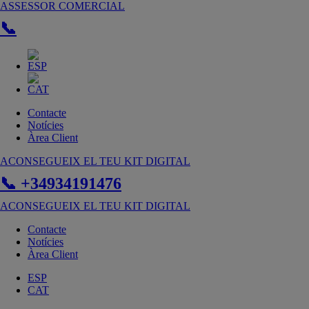
Vés
ASSESSOR COMERCIAL
al
📞
contingut
Contacte
Notícies
Àrea Client
ACONSEGUEIX EL TEU KIT DIGITAL
📞 +34934191476
ACONSEGUEIX EL TEU KIT DIGITAL
Contacte
Notícies
Àrea Client
ESP
CAT