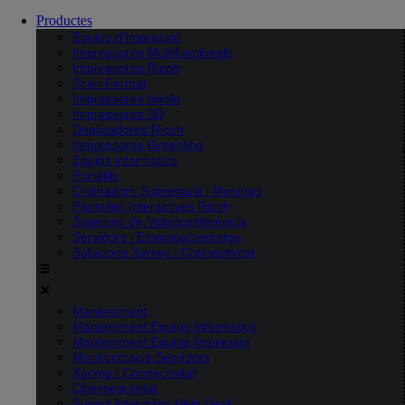
Productes
Equips d’Impressió
Impressores Multifuncionals
Impressores Ricoh
Gran Format
Impressores tèxtils
Impressores 3D
Duplicadores Ricoh
Impressores Greenline
Equips informàtics
Portàtils
Ordinadors Sobretaula i Monitors
Pantalles Interactives Ricoh
Sistemes de Videoconferència
Servidors i Emmagatzematge
Solucions Xarxes i Connectivitat
Manteniment
Manteniment Equips Informàtics
Manteniment Equips Impressió
Monitorització Servidors
Xarxes i Connectivitat
Ciberseguretat
Suport Informàtic Help Desk