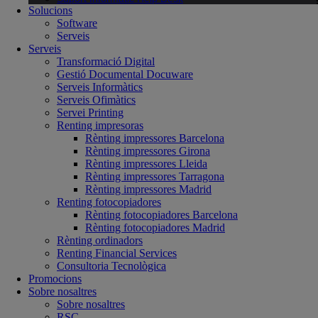
Solucions
Software
Serveis
Serveis
Transformació Digital
Gestió Documental Docuware
Serveis Informàtics
Serveis Ofimàtics
Servei Printing
Renting impresoras
Rènting impressores Barcelona
Rènting impressores Girona
Rènting impressores Lleida
Rènting impressores Tarragona
Rènting impressores Madrid
Renting fotocopiadores
Rènting fotocopiadores Barcelona
Rènting fotocopiadores Madrid
Rènting ordinadors
Renting Financial Services
Consultoria Tecnològica
Promocions
Sobre nosaltres
Sobre nosaltres
RSC