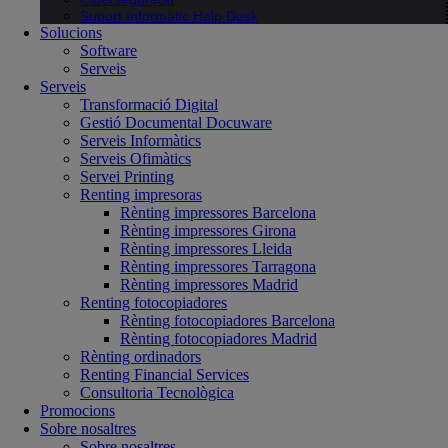
Suport Informàtic Help Desk
Solucions
Software
Serveis
Serveis
Transformació Digital
Gestió Documental Docuware
Serveis Informàtics
Serveis Ofimàtics
Servei Printing
Renting impresoras
Rènting impressores Barcelona
Rènting impressores Girona
Rènting impressores Lleida
Rènting impressores Tarragona
Rènting impressores Madrid
Renting fotocopiadores
Rènting fotocopiadores Barcelona
Rènting fotocopiadores Madrid
Rènting ordinadors
Renting Financial Services
Consultoria Tecnològica
Promocions
Sobre nosaltres
Sobre nosaltres