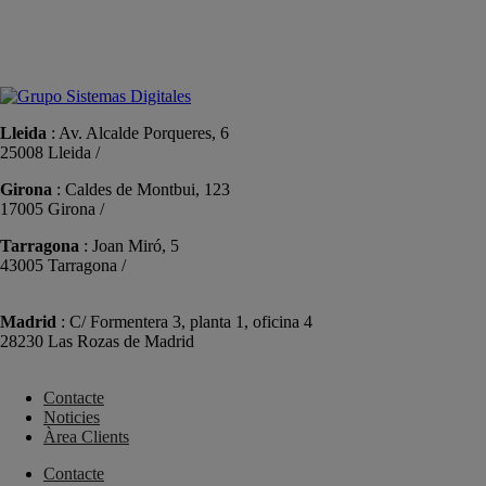
+34 934191476
info@sistemas-catalunya.com
Lleida
: Av. Alcalde Porqueres, 6
25008 Lleida /
+34 973 981 019
Girona
: Caldes de Montbui, 123
17005 Girona /
+34 972 104 910
Tarragona
: Joan Miró, 5
43005 Tarragona /
+34 977 089 353
Madrid
: C/ Formentera 3, planta 1, oficina 4
28230 Las Rozas de Madrid
+34 910 448 584
Contacte
Noticies
Àrea Clients
Contacte