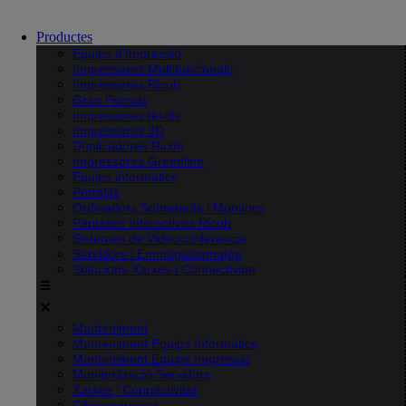
Productes
Equips d’Impressió
Impressores Multifuncionals
Impressores Ricoh
Gran Format
Impressores tèxtils
Impressores 3D
Duplicadores Ricoh
Impressores Greenline
Equips informàtics
Portàtils
Ordinadors Sobretaula i Monitors
Pantalles Interactives Ricoh
Sistemes de Videoconferència
Servidors i Emmagatzematge
Solucions Xarxes i Connectivitat
Manteniment
Manteniment Equips Informàtics
Manteniment Equips Impressió
Monitorització Servidors
Xarxes i Connectivitat
Ciberseguretat