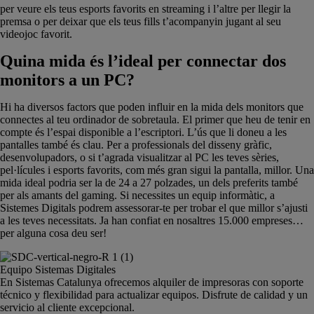
per veure els teus esports favorits en streaming i l’altre per llegir la
premsa o per deixar que els teus fills t’acompanyin jugant al seu
videojoc favorit.
Quina mida és l’ideal per connectar dos
monitors a un PC?
Hi ha diversos factors que poden influir en la mida dels monitors que
connectes al teu ordinador de sobretaula. El primer que heu de tenir en
compte és l’espai disponible a l’escriptori. L’ús que li doneu a les
pantalles també és clau. Per a professionals del disseny gràfic,
desenvolupadors, o si t’agrada visualitzar al PC les teves sèries,
pel·lícules i esports favorits, com més gran sigui la pantalla, millor. Una
mida ideal podria ser la de 24 a 27 polzades, un dels preferits també
per als amants del gaming. Si necessites un equip informàtic, a
Sistemes Digitals podrem assessorar-te per trobar el que millor s’ajusti
a les teves necessitats. Ja han confiat en nosaltres 15.000 empreses…
per alguna cosa deu ser!
Equipo Sistemas Digitales
En Sistemas Catalunya ofrecemos alquiler de impresoras con soporte
técnico y flexibilidad para actualizar equipos. Disfrute de calidad y un
servicio al cliente excepcional.