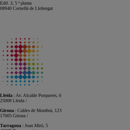
Edif. 3, 5 ª planta
08940 Cornellà de Llobregat
+34 934191476
info@sistemas-catalunya.com
Lleida
: Av. Alcalde Porqueres, 6
25008 Lleida /
+34 973 981 019
Girona
: Caldes de Montbui, 123
17005 Girona /
+34 972 104 910
Tarragona
: Joan Miró, 5