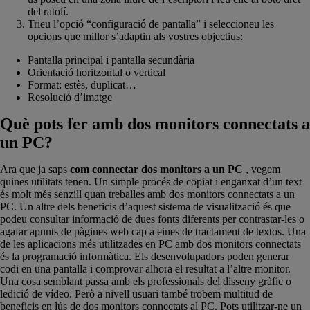
del ratolí.
Trieu l’opció “configuració de pantalla” i seleccioneu les
opcions que millor s’adaptin als vostres objectius:
Pantalla principal i pantalla secundària
Orientació horitzontal o vertical
Format: estès, duplicat…
Resolució d’imatge
Què pots fer amb dos monitors connectats a
un PC?
Ara que ja saps
com connectar dos monitors a un PC
, vegem
quines utilitats tenen. Un simple procés de copiat i enganxat d’un text
és molt més senzill quan treballes amb dos monitors connectats a un
PC. Un altre dels beneficis d’aquest sistema de visualització és que
podeu consultar informació de dues fonts diferents per contrastar-les o
agafar apunts de pàgines web cap a eines de tractament de textos. Una
de les aplicacions més utilitzades en PC amb dos monitors connectats
és la programació informàtica. Els desenvolupadors poden generar
codi en una pantalla i comprovar alhora el resultat a l’altre monitor.
Una cosa semblant passa amb els professionals del disseny gràfic o
ledició de vídeo. Però a nivell usuari també trobem multitud de
beneficis en lús de dos monitors connectats al PC. Pots utilitzar-ne un