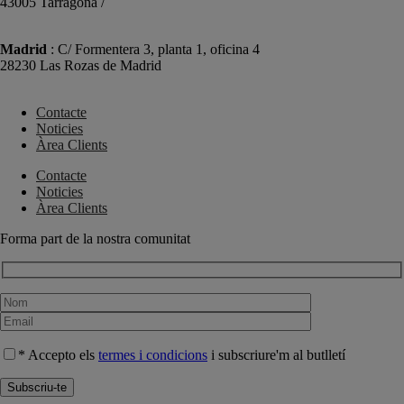
43005 Tarragona /
+34 977 089 353
Madrid
: C/ Formentera 3, planta 1, oficina 4
28230 Las Rozas de Madrid
+34 910 448 584
Contacte
Noticies
Àrea Clients
Contacte
Noticies
Àrea Clients
Forma part de la nostra comunitat
* Accepto els
termes i condicions
i subscriure'm al butlletí