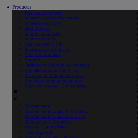
Productes
Equips d’Impressió
Impressores Multifuncionals
Impressores Ricoh
Gran Format
Impressores tèxtils
Impressores 3D
Duplicadores Ricoh
Impressores Greenline
Equips informàtics
Portàtils
Ordinadors Sobretaula i Monitors
Pantalles Interactives Ricoh
Sistemes de Videoconferència
Servidors i Emmagatzematge
Solucions Xarxes i Connectivitat
Manteniment
Manteniment Equips Informàtics
Manteniment Equips Impressió
Monitorització Servidors
Xarxes i Connectivitat
Ciberseguretat
Suport Informàtic Help Desk