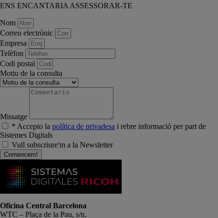
ENS ENCANTARIA ASSESSORAR-TE
Nom
Correu electrònic
Empresa
Telèfon
Codi postal
Motiu de la consulta
Missatge
* Accepto la
política de privadesa
i rebre informació per part de
Sistemes Digitals
Vull subscriure'm a la Newsletter
Comencem!
Oficina Central Barcelona
WTC – Plaça de la Pau, s/n.