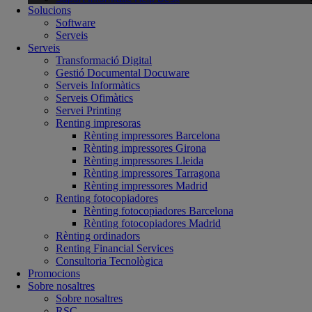
Solucions
Software
Serveis
Serveis
Transformació Digital
Gestió Documental Docuware
Serveis Informàtics
Serveis Ofimàtics
Servei Printing
Renting impresoras
Rènting impressores Barcelona
Rènting impressores Girona
Rènting impressores Lleida
Rènting impressores Tarragona
Rènting impressores Madrid
Renting fotocopiadores
Rènting fotocopiadores Barcelona
Rènting fotocopiadores Madrid
Rènting ordinadors
Renting Financial Services
Consultoria Tecnològica
Promocions
Sobre nosaltres
Sobre nosaltres
RSC