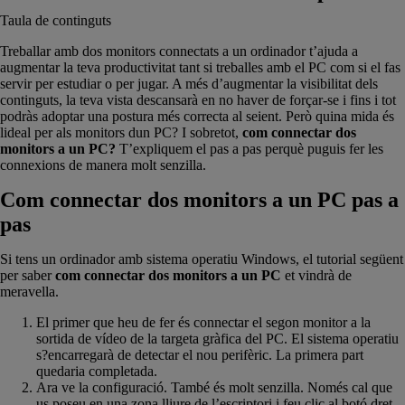
Taula de continguts
Treballar amb dos monitors connectats a un ordinador t’ajuda a
augmentar la teva productivitat tant si treballes amb el PC com si el fas
servir per estudiar o per jugar. A més d’augmentar la visibilitat dels
continguts, la teva vista descansarà en no haver de forçar-se i fins i tot
podràs adoptar una postura més correcta al seient. Però quina mida és
lideal per als monitors dun PC? I sobretot,
com connectar dos
monitors a un PC?
T’expliquem el pas a pas perquè puguis fer les
connexions de manera molt senzilla.
Com connectar dos monitors a un PC pas a
pas
Si tens un ordinador amb sistema operatiu Windows, el tutorial següent
per saber
com connectar dos monitors a un PC
et vindrà de
meravella.
El primer que heu de fer és connectar el segon monitor a la
sortida de vídeo de la targeta gràfica del PC. El sistema operatiu
s?encarregarà de detectar el nou perifèric. La primera part
quedaria completada.
Ara ve la configuració. També és molt senzilla. Només cal que
us poseu en una zona lliure de l’escriptori i feu clic al botó dret