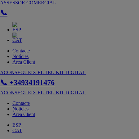
Vés
ASSESSOR COMERCIAL
al
📞
contingut
Contacte
Notícies
Àrea Client
ACONSEGUEIX EL TEU KIT DIGITAL
📞 +34934191476
ACONSEGUEIX EL TEU KIT DIGITAL
Contacte
Notícies
Àrea Client
ESP
CAT