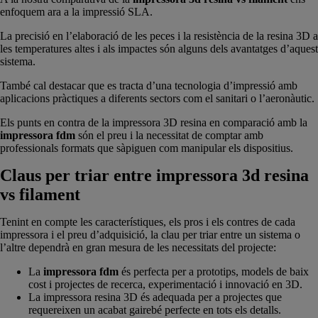
enfoquem ara a la impressió SLA.
La precisió en l’elaboració de les peces i la resistència de la resina 3D a
les temperatures altes i als impactes són alguns dels avantatges d’aquest
sistema.
També cal destacar que es tracta d’una tecnologia d’impressió amb
aplicacions pràctiques a diferents sectors com el sanitari o l’aeronàutic.
Els punts en contra de la impressora 3D resina en comparació amb la
impressora fdm
són el preu i la necessitat de comptar amb
professionals formats que sàpiguen com manipular els dispositius.
Claus per triar entre impressora 3d resina
vs filament
Tenint en compte les característiques, els pros i els contres de cada
impressora i el preu d’adquisició, la clau per triar entre un sistema o
l’altre dependrà en gran mesura de les necessitats del projecte:
La
impressora fdm
és perfecta per a prototips, models de baix
cost i projectes de recerca, experimentació i innovació en 3D.
La impressora resina 3D és adequada per a projectes que
requereixen un acabat gairebé perfecte en tots els detalls.