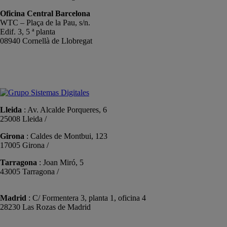
Oficina Central Barcelona
WTC – Plaça de la Pau, s/n.
Edif. 3, 5 ª planta
08940 Cornellà de Llobregat
+34 934191476
info@sistemas-catalunya.com
Lleida
: Av. Alcalde Porqueres, 6
25008 Lleida /
+34 973 981 019
Girona
: Caldes de Montbui, 123
17005 Girona /
+34 972 104 910
Tarragona
: Joan Miró, 5
43005 Tarragona /
+34 977 089 353
Madrid
: C/ Formentera 3, planta 1, oficina 4
28230 Las Rozas de Madrid
+34 910 448 584