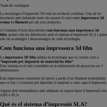
Taula de continguts
La tecnologia d’impressió 3D està en evolució contínua. Una de les
incerteses més habituals entre els usuaris és triar entre
impressora 3d
resina vs filament
per als seus projectes.
A l’entrada d’avui descobriràs
com funciona una impressora 3d
fdm
, quines són les diferències amb el sistema d’impressió SLA i quins
són els avantatges i desavantatges de cada tecnologia.
Com funciona una impressora 3d fdm
La
impressora 3D fdm
utilitza la tecnologia que es coneix com a
“impressió per deposició de material fos fdm”
.
Este sistema es el más extendido en la elaboración de proyectos en 3
dimensiones.
Està impressora
construeix les peces a partir d’un filament termoplàstic
que es fon i s’extrueix per dipositar el material a cada capa d’impressió.
Alguns dels termoplàstics més utilitzats en aquest tipus d’impressió són
ABS o PLA.
Què és el sistema d’impressió SLA?