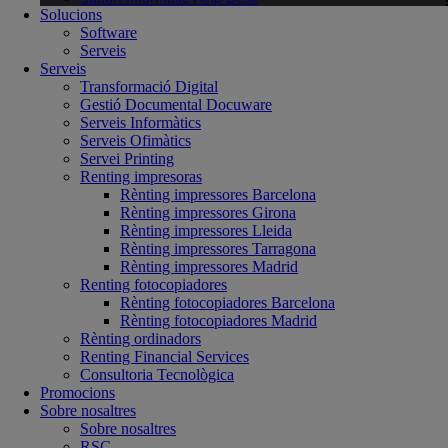
Solucions
Software
Serveis
Serveis
Transformació Digital
Gestió Documental Docuware
Serveis Informàtics
Serveis Ofimàtics
Servei Printing
Renting impresoras
Rènting impressores Barcelona
Rènting impressores Girona
Rènting impressores Lleida
Rènting impressores Tarragona
Rènting impressores Madrid
Renting fotocopiadores
Rènting fotocopiadores Barcelona
Rènting fotocopiadores Madrid
Rènting ordinadors
Renting Financial Services
Consultoria Tecnològica
Promocions
Sobre nosaltres
Sobre nosaltres
RSC