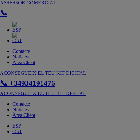
Vés
ASSESSOR COMERCIAL
al
📞
contingut
Contacte
Notícies
Àrea Client
ACONSEGUEIX EL TEU KIT DIGITAL
📞 +34934191476
ACONSEGUEIX EL TEU KIT DIGITAL
Contacte
Notícies
Àrea Client
ESP
CAT