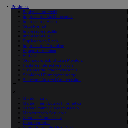
Productes
Equips d’Impressió
Impressores Multifuncionals
Impressores Ricoh
Gran Format
Impressores tèxtils
Impressores 3D
Duplicadores Ricoh
Impressores Greenline
Equips informàtics
Portàtils
Ordinadors Sobretaula i Monitors
Pantalles Interactives Ricoh
Sistemes de Videoconferència
Servidors i Emmagatzematge
Solucions Xarxes i Connectivitat
Manteniment
Manteniment Equips Informàtics
Manteniment Equips Impressió
Monitorització Servidors
Xarxes i Connectivitat
Ciberseguretat
Suport Informàtic Help Desk