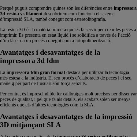
Perquè puguis comprendre quines són les diferències entre
impressora
3d resina vs filament
descobrirem com funciona el sistema
d’impressió SLA, també conegut com estereolitografia.
La resina 3D és la matèria primera que es fa servir per crear les peces a
imprimir. Es presenta en estat líquid i se solidifica a través de l’acció
d’un làser en un procés conegut com a fotopolimerització.
Avantatges i desavantatges de la
impressora 3d fdm
La
impressora fdm gran format
destaca per utilitzar la tecnologia
més estesa a la indústria. El seu procés d’elaboració de peces i el seu
maneig per part de l’usuari són força senzills.
Per contra, és imprescindible fer calibratges molt precisos per dissenyar
peces de qualitat, i pel que fa als detalls, els acabats solen ser menys
eficients que els d’altres tecnologies com la SLA.
Avantatges i desavantatges de la impressió
3D mitjançant SLA
A la nostra comparativa de la
impressora 3d resina vs filament
ens