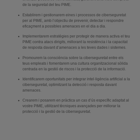
de la seguretat del teu PIME.
Establirem i gestionarem eines i processos de ciberseguretat
per al PIME, amb l’objectiu de prevenir, detectar i respondre
eficaçment a possibles amenaces en el dia a dia.
Implementarem estratègies per protegir de manera activa el teu
PIME contra atacs dirigits, millorant la resistència i la capacitat
de resposta davant d’amenaces a les teves dades i sistemes.
Promourem la consciència sobre la ciberseguretat entre els
teus empleats i fomentarem una cultura organitzacional sòlida
centrada en la gestió de riscos i la protecció de la informació.
Identificarem oportunitats per integrar intel·ligència artificial a la
ciberseguretat, optimitzant la detecció i resposta davant
amenaces.
Crearem i posarem en pràctica un cas d’ús específic adaptat al
vostre PIME, utilitzant tècniques avançades per millorar la
protecció i la gestió de la ciberseguretat.