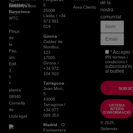
de la
Central
934191476
6
catalunya.com
Àrea Clients
nostra
25008
Barcelona
Lleida /
+34
comunitat
WTC
973 981
–
019
Plaça
Girona
:
de
Caldes de
la
Montbui,
Pau,
* Accepto
123
els
termes i
s/n.
17005
i
condicions
Girona /
Edif.
subscriure'm
+34 972
3,
al butlletí
104 910
5
Tarragona
:
ª
Joan Miró,
planta
5
08940
43005
Cornellà
Tarragona /
SISTEMA
INTERN
de
+34 977
D'INFORMACIÓ
089 353
Llobregat
© 2025,
Madrid
: C/
Sistemas
Formentera