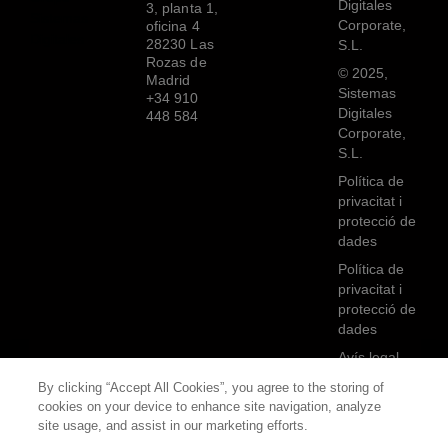
Digitales
3, planta 1,
Corporate,
oficina 4
28230 Las
S.L.
Rozas de
© 2025,
Madrid
Sistemas
+34 910
Digitales
448 584
Corporate,
S.L.
Política de
privacitat i
protecció de
dades
Política de
privacitat i
protecció de
dades
Avís legal
Avís legal
By clicking “Accept All Cookies”, you agree to the storing of
cookies on your device to enhance site navigation, analyze
Política de
site usage, and assist in our marketing efforts.
Cookies