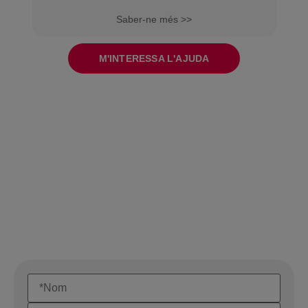
Saber-ne més >>
M'INTERESSA L'AJUDA
Contacta'ns
Aconsegueix la teva ajuda del programa Kit Consulting Nosaltres ens
encarreguem de tot!