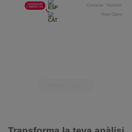
ASSESSOR
Contacte
Notícies
COMERCIAL
📞
Àrea Client
Kit Consulting
Servei d'Assessorament en
Ciberseguretat (Avançat)
DEMANA L'AJUDA
Transforma la teva anàlisi