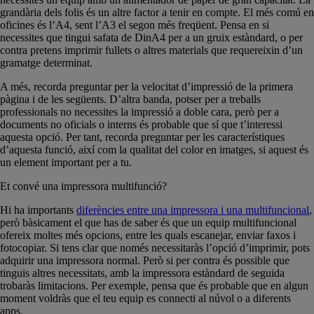
grandària dels folis és un altre factor a tenir en compte. El més comú en
oficines és l’A4, sent l’A3 el segon més freqüent. Pensa en si
necessites que tingui safata de DinA4 per a un gruix estàndard, o per
contra pretens imprimir fullets o altres materials que requereixin d’un
gramatge determinat.
A més, recorda preguntar per la velocitat d’impressió de la primera
pàgina i de les següents. D’altra banda, potser per a treballs
professionals no necessites la impressió a doble cara, però per a
documents no oficials o interns és probable que sí que t’interessi
aquesta opció. Per tant, recorda preguntar per les característiques
d’aquesta funció, així com la qualitat del color en imatges, si aquest és
un element important per a tu.
Et convé una impressora multifunció?
Hi ha importants
diferències entre una impressora i una multifuncional
,
però bàsicament el que has de saber és que un equip multifuncional
ofereix moltes més opcions, entre les quals escanejar, enviar faxos i
fotocopiar. Si tens clar que només necessitaràs l’opció d’imprimir, pots
adquirir una impressora normal. Però si per contra és possible que
tinguis altres necessitats, amb la impressora estàndard de seguida
trobaràs limitacions. Per exemple, pensa que és probable que en algun
moment voldràs que el teu equip es connecti al núvol o a diferents
apps.