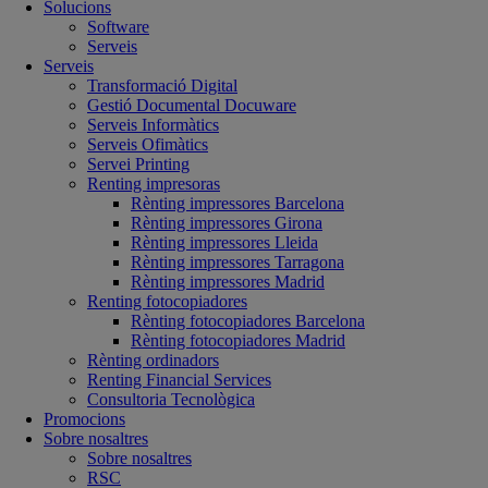
Solucions
Software
Serveis
Serveis
Transformació Digital
Gestió Documental Docuware
Serveis Informàtics
Serveis Ofimàtics
Servei Printing
Renting impresoras
Rènting impressores Barcelona
Rènting impressores Girona
Rènting impressores Lleida
Rènting impressores Tarragona
Rènting impressores Madrid
Renting fotocopiadores
Rènting fotocopiadores Barcelona
Rènting fotocopiadores Madrid
Rènting ordinadors
Renting Financial Services
Consultoria Tecnològica
Promocions
Sobre nosaltres
Sobre nosaltres
RSC