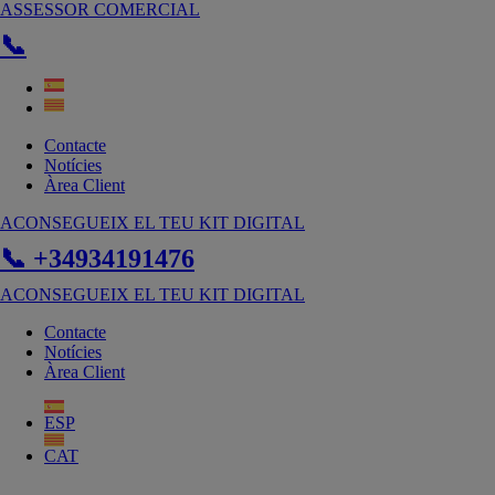
Vés
ASSESSOR COMERCIAL
al
📞
contingut
Contacte
Notícies
Àrea Client
ACONSEGUEIX EL TEU KIT DIGITAL
📞 +34934191476
ACONSEGUEIX EL TEU KIT DIGITAL
Contacte
Notícies
Àrea Client
ESP
CAT