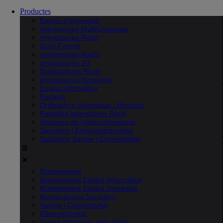
Productes
Equips d’Impressió
Impressores Multifuncionals
Impressores Ricoh
Gran Format
Impressores tèxtils
Impressores 3D
Duplicadores Ricoh
Impressores Greenline
Equips informàtics
Portàtils
Ordinadors Sobretaula i Monitors
Pantalles Interactives Ricoh
Sistemes de Videoconferència
Servidors i Emmagatzematge
Solucions Xarxes i Connectivitat
Manteniment
Manteniment Equips Informàtics
Manteniment Equips Impressió
Monitorització Servidors
Xarxes i Connectivitat
Ciberseguretat
Suport Informàtic Help Desk