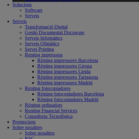
Solucions
Software
Serveis
Serveis
Transformació Digital
Gestió Documental Docuware
Serveis Informàtics
Serveis Ofimàtics
Servei Printing
Renting impresoras
Rènting impressores Barcelona
Rènting impressores Girona
Rènting impressores Lleida
Rènting impressores Tarragona
Rènting impressores Madrid
Renting fotocopiadores
Rènting fotocopiadores Barcelona
Rènting fotocopiadores Madrid
Rènting ordinadors
Renting Financial Services
Consultoria Tecnològica
Promocions
Sobre nosaltres
Sobre nosaltres
RSC