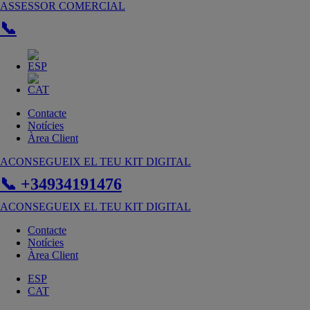
Vés
ASSESSOR COMERCIAL
al
📞
contingut
Contacte
Notícies
Àrea Client
ACONSEGUEIX EL TEU KIT DIGITAL
📞 +34934191476
ACONSEGUEIX EL TEU KIT DIGITAL
Contacte
Notícies
Àrea Client
ESP
CAT