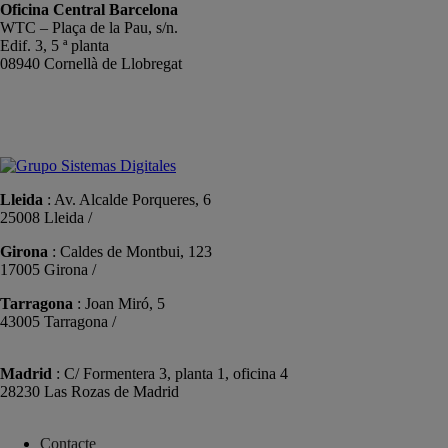
Oficina Central Barcelona
WTC – Plaça de la Pau, s/n.
Edif. 3, 5 ª planta
08940 Cornellà de Llobregat
+34 934191476
info@sistemas-catalunya.com
Lleida
: Av. Alcalde Porqueres, 6
25008 Lleida /
+34 973 981 019
Girona
: Caldes de Montbui, 123
17005 Girona /
+34 972 104 910
Tarragona
: Joan Miró, 5
43005 Tarragona /
+34 977 089 353
Madrid
: C/ Formentera 3, planta 1, oficina 4
28230 Las Rozas de Madrid
+34 910 448 584
Contacte