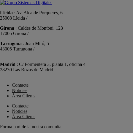
Lleida
: Av. Alcalde Porqueres, 6
25008 Lleida /
+34 973 981 019
Girona
: Caldes de Montbui, 123
17005 Girona /
+34 972 104 910
Tarragona
: Joan Miró, 5
43005 Tarragona /
+34 977 089 353
Madrid
: C/ Formentera 3, planta 1, oficina 4
28230 Las Rozas de Madrid
+34 910 448 584
Contacte
Noticies
Àrea Clients
Contacte
Noticies
Àrea Clients
Forma part de la nostra comunitat