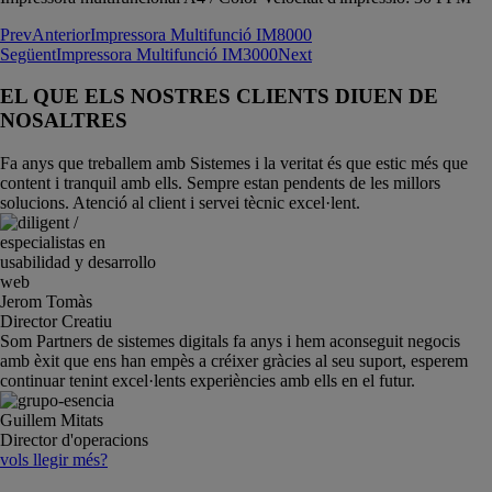
Prev
Anterior
Impressora Multifunció IM8000
Següent
Impressora Multifunció IM3000
Next
EL QUE ELS NOSTRES CLIENTS DIUEN DE
NOSALTRES
Fa anys que treballem amb Sistemes i la veritat és que estic més que
content i tranquil amb ells. Sempre estan pendents de les millors
solucions. Atenció al client i servei tècnic excel·lent.
Jerom Tomàs
Director Creatiu
Som Partners de sistemes digitals fa anys i hem aconseguit negocis
amb èxit que ens han empès a créixer gràcies al seu suport, esperem
continuar tenint excel·lents experiències amb ells en el futur.
Guillem Mitats
Director d'operacions
vols llegir més?