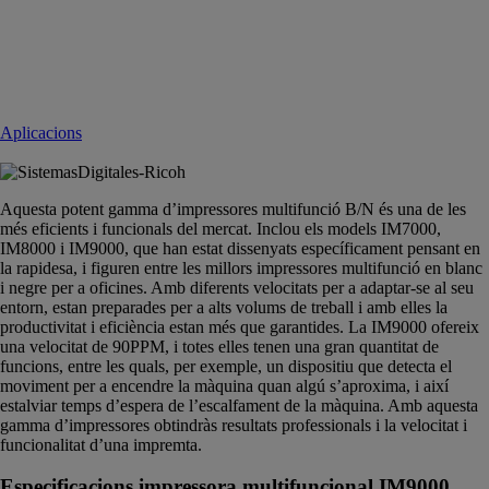
Aplicacions
Aquesta potent gamma d’impressores multifunció B/N és una de les
més eficients i funcionals del mercat. Inclou els models IM7000,
IM8000 i IM9000, que han estat dissenyats específicament pensant en
la rapidesa, i figuren entre les millors impressores multifunció en blanc
i negre per a oficines. Amb diferents velocitats per a adaptar-se al seu
entorn, estan preparades per a alts volums de treball i amb elles la
productivitat i eficiència estan més que garantides. La IM9000 ofereix
una velocitat de 90PPM, i totes elles tenen una gran quantitat de
funcions, entre les quals, per exemple, un dispositiu que detecta el
moviment per a encendre la màquina quan algú s’aproxima, i així
estalviar temps d’espera de l’escalfament de la màquina. Amb aquesta
gamma d’impressores obtindràs resultats professionals i la velocitat i
funcionalitat d’una impremta.
Especificacions impressora multifuncional IM9000