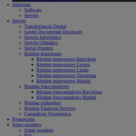
Solucions
Software
Serveis
Serveis
Transformació Digital
Gestió Documental Docuware
Serveis Informàtics
Serveis Ofimàtics
Servei Printing
Renting impresoras
Rènting impressores Barcelona
Rènting impressores Girona
Rènting impressores Lleida
Rènting impressores Tarragona
Rènting impressores Madrid
Renting fotocopiadores
Rènting fotocopiadores Barcelona
Rènting fotocopiadores Madrid
Rènting ordinadors
Renting Financial Services
Consultoria Tecnològica
Promocions
Sobre nosaltres
Sobre nosaltres
RSC