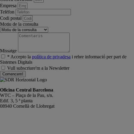
Empresa
Telèfon
Codi postal
Motiu de la consulta
Missatge
* Accepto la
política de privadesa
i rebre informació per part de
Sistemes Digitals
Vull subscriure'm a la Newsletter
Comencem!
Oficina Central Barcelona
WTC – Plaça de la Pau, s/n.
Edif. 3, 5 ª planta
08940 Cornellà de Llobregat
+34 934191476
info@sistemas-catalunya.com