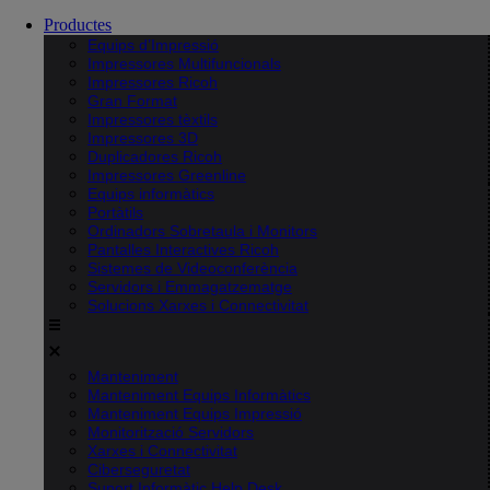
Productes
Equips d’Impressió
Impressores Multifuncionals
Impressores Ricoh
Gran Format
Impressores tèxtils
Impressores 3D
Duplicadores Ricoh
Impressores Greenline
Equips informàtics
Portàtils
Ordinadors Sobretaula i Monitors
Pantalles Interactives Ricoh
Sistemes de Videoconferència
Servidors i Emmagatzematge
Solucions Xarxes i Connectivitat
Manteniment
Manteniment Equips Informàtics
Manteniment Equips Impressió
Monitorització Servidors
Xarxes i Connectivitat
Ciberseguretat
Suport Informàtic Help Desk