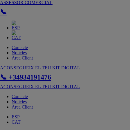
Vés
ASSESSOR COMERCIAL
al
📞
contingut
Contacte
Notícies
Àrea Client
ACONSEGUEIX EL TEU KIT DIGITAL
📞 +34934191476
ACONSEGUEIX EL TEU KIT DIGITAL
Contacte
Notícies
Àrea Client
ESP
CAT