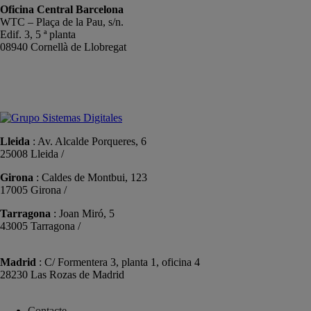
Oficina Central Barcelona
WTC – Plaça de la Pau, s/n.
Edif. 3, 5 ª planta
08940 Cornellà de Llobregat
+34 934191476
info@sistemas-catalunya.com
Lleida
: Av. Alcalde Porqueres, 6
25008 Lleida /
+34 973 981 019
Girona
: Caldes de Montbui, 123
17005 Girona /
+34 972 104 910
Tarragona
: Joan Miró, 5
43005 Tarragona /
+34 977 089 353
Madrid
: C/ Formentera 3, planta 1, oficina 4
28230 Las Rozas de Madrid
+34 910 448 584
Contacte