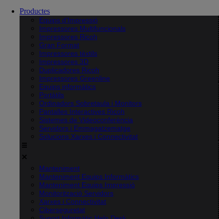
Productes
Equips d’Impressió
Impressores Multifuncionals
Impressores Ricoh
Gran Format
Impressores tèxtils
Impressores 3D
Duplicadores Ricoh
Impressores Greenline
Equips informàtics
Portàtils
Ordinadors Sobretaula i Monitors
Pantalles Interactives Ricoh
Sistemes de Videoconferència
Servidors i Emmagatzematge
Solucions Xarxes i Connectivitat
Manteniment
Manteniment Equips Informàtics
Manteniment Equips Impressió
Monitorització Servidors
Xarxes i Connectivitat
Ciberseguretat
Suport Informàtic Help Desk