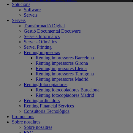
Solucions
Software
Serveis
Serveis
Transformació Digital
Gestió Documental Docuware
Serveis Informàtics
Serveis Ofimàtics
Servei Printing
Renting impresoras
Rènting impressores Barcelona
Rènting impressores Girona
Rènting impressores Lleida
Rènting impressores Tarragona
Rènting impressores Madrid
Renting fotocopiadores
Rènting fotocopiadores Barcelona
Rènting fotocopiadores Madrid
Rènting ordinadors
Renting Financial Services
Consultoria Tecnològica
Promocions
Sobre nosaltres
Sobre nosaltres
RSC