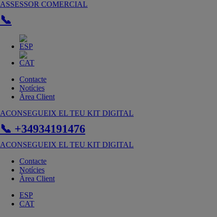
Vés
ASSESSOR COMERCIAL
al
📞
contingut
Contacte
Notícies
Àrea Client
ACONSEGUEIX EL TEU KIT DIGITAL
📞 +34934191476
ACONSEGUEIX EL TEU KIT DIGITAL
Contacte
Notícies
Àrea Client
ESP
CAT