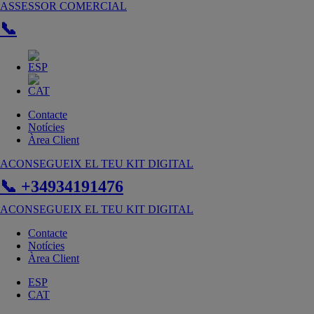
Vés
ASSESSOR COMERCIAL
al
📞
contingut
Contacte
Notícies
Àrea Client
ACONSEGUEIX EL TEU KIT DIGITAL
📞 +34934191476
ACONSEGUEIX EL TEU KIT DIGITAL
Contacte
Notícies
Àrea Client
ESP
CAT