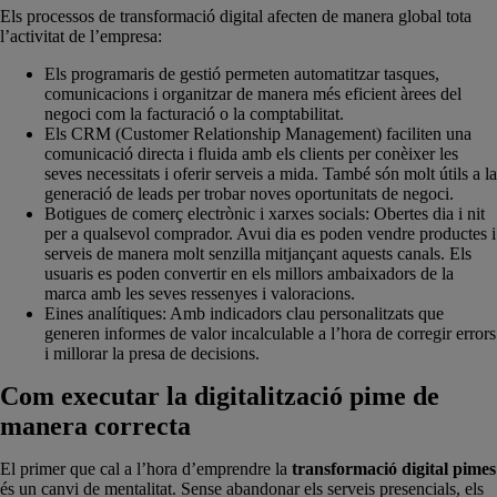
Els processos de transformació digital afecten de manera global tota
l’activitat de l’empresa:
Els programaris de gestió permeten automatitzar tasques,
comunicacions i organitzar de manera més eficient àrees del
negoci com la facturació o la comptabilitat.
Els CRM (Customer Relationship Management) faciliten una
comunicació directa i fluida amb els clients per conèixer les
seves necessitats i oferir serveis a mida. També són molt útils a la
generació de leads per trobar noves oportunitats de negoci.
Botigues de comerç electrònic i xarxes socials: Obertes dia i nit
per a qualsevol comprador. Avui dia es poden vendre productes i
serveis de manera molt senzilla mitjançant aquests canals. Els
usuaris es poden convertir en els millors ambaixadors de la
marca amb les seves ressenyes i valoracions.
Eines analítiques: Amb indicadors clau personalitzats que
generen informes de valor incalculable a l’hora de corregir errors
i millorar la presa de decisions.
Com executar la digitalització pime de
manera correcta
El primer que cal a l’hora d’emprendre la
transformació digital pimes
és un canvi de mentalitat. Sense abandonar els serveis presencials, els