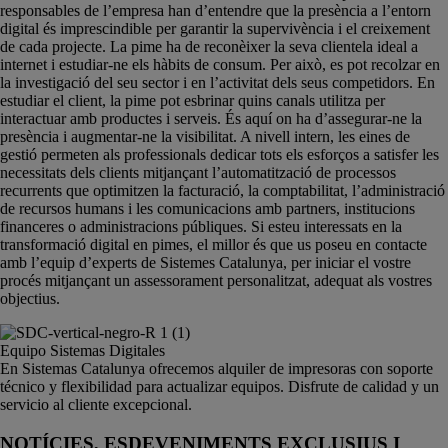
responsables de l’empresa han d’entendre que la presència a l’entorn
digital és imprescindible per garantir la supervivència i el creixement
de cada projecte. La pime ha de reconèixer la seva clientela ideal a
internet i estudiar-ne els hàbits de consum. Per això, es pot recolzar en
la investigació del seu sector i en l’activitat dels seus competidors. En
estudiar el client, la pime pot esbrinar quins canals utilitza per
interactuar amb productes i serveis. És aquí on ha d’assegurar-ne la
presència i augmentar-ne la visibilitat. A nivell intern, les eines de
gestió permeten als professionals dedicar tots els esforços a satisfer les
necessitats dels clients mitjançant l’automatització de processos
recurrents que optimitzen la facturació, la comptabilitat, l’administració
de recursos humans i les comunicacions amb partners, institucions
financeres o administracions públiques. Si esteu interessats en la
transformació digital en pimes, el millor és que us poseu en contacte
amb l’equip d’experts de Sistemes Catalunya, per iniciar el vostre
procés mitjançant un assessorament personalitzat, adequat als vostres
objectius.
Equipo Sistemas Digitales
En Sistemas Catalunya ofrecemos alquiler de impresoras con soporte
técnico y flexibilidad para actualizar equipos. Disfrute de calidad y un
servicio al cliente excepcional.
NOTÍCIES, ESDEVENIMENTS EXCLUSIUS I