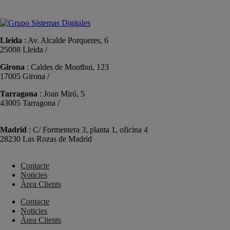
info@sistemas-catalunya.com
Lleida
: Av. Alcalde Porqueres, 6
25008 Lleida /
+34 973 981 019
Girona
: Caldes de Montbui, 123
17005 Girona /
+34 972 104 910
Tarragona
: Joan Miró, 5
43005 Tarragona /
+34 977 089 353
Madrid
: C/ Formentera 3, planta 1, oficina 4
28230 Las Rozas de Madrid
+34 910 448 584
Contacte
Noticies
Àrea Clients
Contacte
Noticies
Àrea Clients