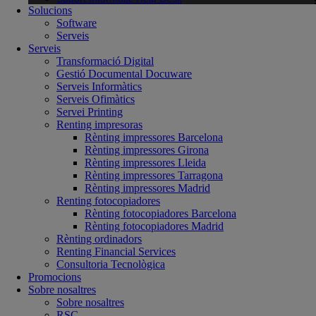
Solucions
Software
Serveis
Serveis
Transformació Digital
Gestió Documental Docuware
Serveis Informàtics
Serveis Ofimàtics
Servei Printing
Renting impresoras
Rènting impressores Barcelona
Rènting impressores Girona
Rènting impressores Lleida
Rènting impressores Tarragona
Rènting impressores Madrid
Renting fotocopiadores
Rènting fotocopiadores Barcelona
Rènting fotocopiadores Madrid
Rènting ordinadors
Renting Financial Services
Consultoria Tecnològica
Promocions
Sobre nosaltres
Sobre nosaltres
RSC