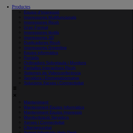
Productes
Equips d’Impressió
Impressores Multifuncionals
Impressores Ricoh
Gran Format
Impressores tèxtils
Impressores 3D
Duplicadores Ricoh
Impressores Greenline
Equips informàtics
Portàtils
Ordinadors Sobretaula i Monitors
Pantalles Interactives Ricoh
Sistemes de Videoconferència
Servidors i Emmagatzematge
Solucions Xarxes i Connectivitat
Manteniment
Manteniment Equips Informàtics
Manteniment Equips Impressió
Monitorització Servidors
Xarxes i Connectivitat
Ciberseguretat
Suport Informàtic Help Desk