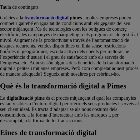
Taula de continguts
Gràcies a la
transformació digital
pimes
, moltes empreses poden
competir gairebé en igualtat de condicions amb els gegants del seu
sector mitjançant l’ús de tecnologies com les botigues de comerç
electrònic, les campanyes de màrqueting o els programaris de gestió al
núvol. Augment de la productivitat a través de l’automatització de
tasques recurrents, vendes disponibles en línia sense restriccions
horàries ni geogràfiques, escolta activa dels clients per millorar-ne
l’experiència d’usuari i el grau de satisfacció amb els serveis de
l’empresa, etc. Aquests són alguns dels beneficis de la transformació
digital a petites i mitjanes empreses. Però com completar aquest procés
de manera adequada? Segueix amb nosaltres per esbrinar-ho.
Què és la transformació digital a Pimes
La
digitalització pime
és el procés mitjançant el qual les companyies
es fan visibles a l’entorn digital per oferir els seus productes i serveis al
seu client ideal. Es tracta d’adaptar-se als nous costums dels
consumidors, a la forma d’interactuar amb les marques i, per
descomptat, a la forma de fer transaccions.
Eines de transformació digital