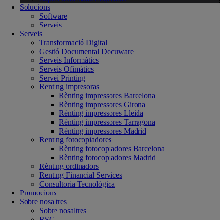
Solucions
Software
Serveis
Serveis
Transformació Digital
Gestió Documental Docuware
Serveis Informàtics
Serveis Ofimàtics
Servei Printing
Renting impresoras
Rènting impressores Barcelona
Rènting impressores Girona
Rènting impressores Lleida
Rènting impressores Tarragona
Rènting impressores Madrid
Renting fotocopiadores
Rènting fotocopiadores Barcelona
Rènting fotocopiadores Madrid
Rènting ordinadors
Renting Financial Services
Consultoria Tecnològica
Promocions
Sobre nosaltres
Sobre nosaltres
RSC