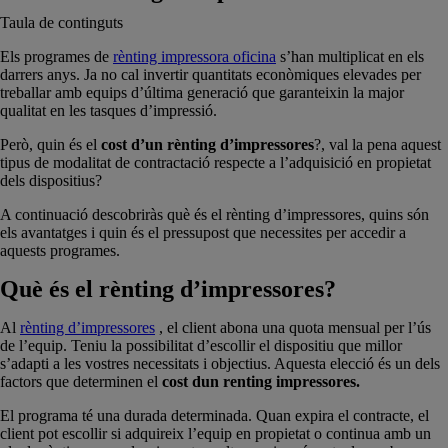
Taula de continguts
Els programes de
rènting impressora oficina
s’han multiplicat en els
darrers anys. Ja no cal invertir quantitats econòmiques elevades per
treballar amb equips d’última generació que garanteixin la major
qualitat en les tasques d’impressió.
Però, quin és el
cost d’un rènting d’impressores
?, val la pena aquest
tipus de modalitat de contractació respecte a l’adquisició en propietat
dels dispositius?
A continuació descobriràs què és el rènting d’impressores, quins són
els avantatges i quin és el pressupost que necessites per accedir a
aquests programes.
Què és el rènting d’impressores?
Al
rènting d’impressores
, el client abona una quota mensual per l’ús
de l’equip. Teniu la possibilitat d’escollir el dispositiu que millor
s’adapti a les vostres necessitats i objectius. Aquesta elecció és un dels
factors que determinen el
cost dun renting impressores.
El programa té una durada determinada. Quan expira el contracte, el
client pot escollir si adquireix l’equip en propietat o continua amb un