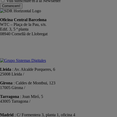
Vull subscriure'm a la Newsletter
Comencem!
Oficina Central Barcelona
WTC – Plaça de la Pau, s/n.
Edif. 3, 5 ª planta
08940 Cornellà de Llobregat
+34 934191476
info@sistemas-catalunya.com
Lleida
: Av. Alcalde Porqueres, 6
25008 Lleida /
+34 973 981 019
Girona
: Caldes de Montbui, 123
17005 Girona /
+34 972 104 910
Tarragona
: Joan Miró, 5
43005 Tarragona /
+34 977 089 353
Madrid
: C/ Formentera 3, planta 1, oficina 4