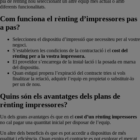
pla de rènting nou seleccionant un altre equip més actual o amb
diferents funcionalitats.
Com funciona el rènting d’impressores pas
a pas?
Seleccioneu el dispositiu d’impressió que necessiteu per al vostre
negoci.
S’estableixen les condicions de la contractació i el
cost del
rènting per a la vostra impressora.
El proveïdor s’encarrega de la instal·lació i la posada en marxa
del dispositiu.
Quan estigui propera l’expiració del contracte tries si vols
finalitzar la relació, adquirir l’equip en propietat o substituir-lo
per un de nou.
Quins són els avantatges dels plans de
rènting impressores?
Un dels grans avantatges és que en el
cost d’un rènting impressores
no cal pagar una quantitat inicial per disposar de l’equip.
Un altre dels beneficis és que es pot accedir a dispositius de més
qualitat i eficiència. Quan expira el contracte es pot explorar el mercat