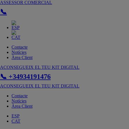
Vés
ASSESSOR COMERCIAL
al
📞
contingut
Contacte
Notícies
Àrea Client
ACONSEGUEIX EL TEU KIT DIGITAL
📞 +34934191476
ACONSEGUEIX EL TEU KIT DIGITAL
Contacte
Notícies
Àrea Client
ESP
CAT