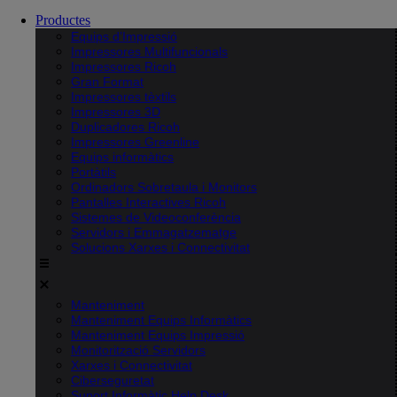
Productes
Equips d’Impressió
Impressores Multifuncionals
Impressores Ricoh
Gran Format
Impressores tèxtils
Impressores 3D
Duplicadores Ricoh
Impressores Greenline
Equips informàtics
Portàtils
Ordinadors Sobretaula i Monitors
Pantalles Interactives Ricoh
Sistemes de Videoconferència
Servidors i Emmagatzematge
Solucions Xarxes i Connectivitat
Manteniment
Manteniment Equips Informàtics
Manteniment Equips Impressió
Monitorització Servidors
Xarxes i Connectivitat
Ciberseguretat
Suport Informàtic Help Desk