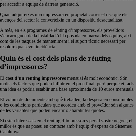
per accedir a equips de darrera generació.
Quan adquireixes una impressora en propietat corres el risc que els
avenços del sector la converteixin en un dispositiu desactualitzat.
A més, en els programes de rènting d’impressores, els proveïdors
s’encarreguen de la instal·lació i la posada en marxa dels equips, així
com de les tasques de manteniment i el suport tècnic necessari per
resoldre qualsevol incidència.
Quin és el cost dels plans de rènting
d’impressores?
El
cost d’un renting impressores
mensual és molt econòmic. Són
molts els factors que poden influir en el preu final, però perquè et facis
una idea es podria establir una base aproximada de 10 euros mensuals.
El volum de documents amb què treballeu, la despesa en consumibles
o les condicions particulars que acordeu amb el proveïdor són algunes
de les variables que poden encarir o abaratir les quotes.
Si esteu interessats en el rènting d’impressores per al vostre negoci, el
millor és que us poseu en contacte amb l’equip d’experts de Sistemes
Catalunya.