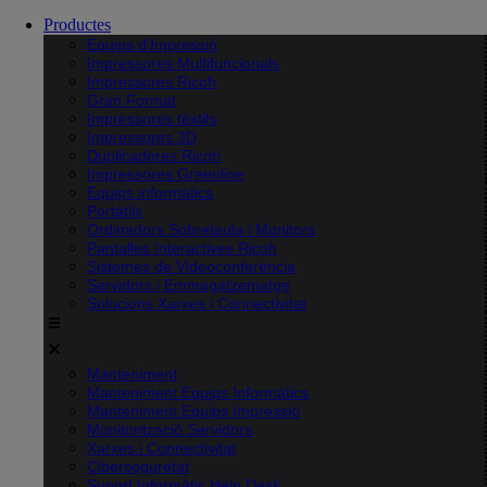
Productes
Equips d’Impressió
Impressores Multifuncionals
Impressores Ricoh
Gran Format
Impressores tèxtils
Impressores 3D
Duplicadores Ricoh
Impressores Greenline
Equips informàtics
Portàtils
Ordinadors Sobretaula i Monitors
Pantalles Interactives Ricoh
Sistemes de Videoconferència
Servidors i Emmagatzematge
Solucions Xarxes i Connectivitat
Manteniment
Manteniment Equips Informàtics
Manteniment Equips Impressió
Monitorització Servidors
Xarxes i Connectivitat
Ciberseguretat
Suport Informàtic Help Desk