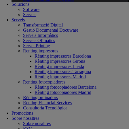
Solucions
Software
Serveis
Serveis
Transformació Digital
Gestió Documental Docuware
Serveis Informàtics
Serveis Ofimàtics
Servei Printing
Renting impresoras
Rènting impressores Barcelona
Rènting impressores Girona
Rènting impressores Lleida
Rènting impressores Tarragona
Rènting impressores Madrid
Renting fotocopiadores
Rènting fotocopiadores Barcelona
Rènting fotocopiadores Madrid
Rènting ordinadors
Renting Financial Services
Consultoria Tecnològica
Promocions
Sobre nosaltres
Sobre nosaltres
RSC