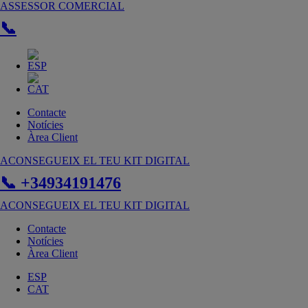
Vés
ASSESSOR COMERCIAL
al
📞
contingut
Contacte
Notícies
Àrea Client
ACONSEGUEIX EL TEU KIT DIGITAL
📞 +34934191476
ACONSEGUEIX EL TEU KIT DIGITAL
Contacte
Notícies
Àrea Client
ESP
CAT