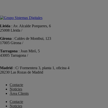
+34 934191476
info@sistemas-catalunya.com
Lleida
: Av. Alcalde Porqueres, 6
25008 Lleida /
+34 973 981 019
Girona
: Caldes de Montbui, 123
17005 Girona /
+34 972 104 910
Tarragona
: Joan Miró, 5
43005 Tarragona /
+34 977 089 353
Madrid
: C/ Formentera 3, planta 1, oficina 4
28230 Las Rozas de Madrid
+34 910 448 584
Contacte
Noticies
Àrea Clients
Contacte
Noticies