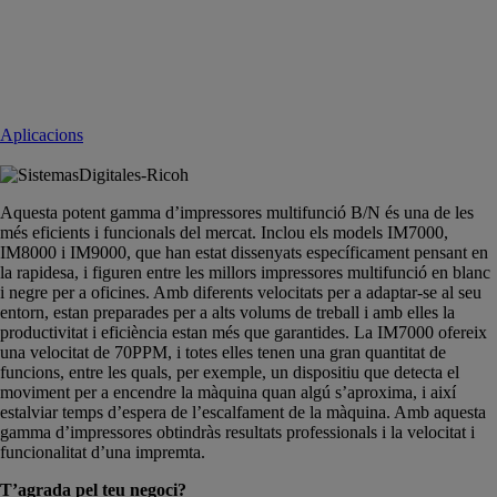
Aplicacions
Aquesta potent gamma d’impressores multifunció B/N és una de les
més eficients i funcionals del mercat. Inclou els models IM7000,
IM8000 i IM9000, que han estat dissenyats específicament pensant en
la rapidesa, i figuren entre les millors impressores multifunció en blanc
i negre per a oficines. Amb diferents velocitats per a adaptar-se al seu
entorn, estan preparades per a alts volums de treball i amb elles la
productivitat i eficiència estan més que garantides. La IM7000 ofereix
una velocitat de 70PPM, i totes elles tenen una gran quantitat de
funcions, entre les quals, per exemple, un dispositiu que detecta el
moviment per a encendre la màquina quan algú s’aproxima, i així
estalviar temps d’espera de l’escalfament de la màquina. Amb aquesta
gamma d’impressores obtindràs resultats professionals i la velocitat i
funcionalitat d’una impremta.
T’agrada pel teu negoci?