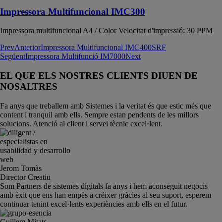
Impressora Multifuncional IMC300
Impressora multifuncional A4 / Color Velocitat d'impressió: 30 PPM
Prev
Anterior
Impressora Multifuncional IMC400SRF
Següent
Impressora Multifunció IM7000
Next
EL QUE ELS NOSTRES CLIENTS DIUEN DE
NOSALTRES
Fa anys que treballem amb Sistemes i la veritat és que estic més que
content i tranquil amb ells. Sempre estan pendents de les millors
solucions. Atenció al client i servei tècnic excel·lent.
Jerom Tomàs
Director Creatiu
Som Partners de sistemes digitals fa anys i hem aconseguit negocis
amb èxit que ens han empès a créixer gràcies al seu suport, esperem
continuar tenint excel·lents experiències amb ells en el futur.
Guillem Mitats