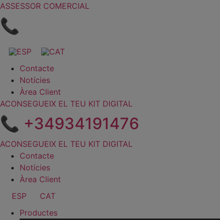
Vés
ASSESSOR COMERCIAL
al
📞
contingut
Contacte
Notícies
Àrea Client
ACONSEGUEIX EL TEU KIT DIGITAL
📞 +34934191476
ACONSEGUEIX EL TEU KIT DIGITAL
Contacte
Notícies
Àrea Client
ESP
CAT
Productes