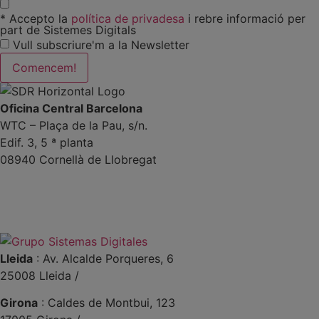
* Accepto la
política de privadesa
i rebre informació per
part de Sistemes Digitals
Vull subscriure'm a la Newsletter
Comencem!
Oficina Central Barcelona
WTC – Plaça de la Pau, s/n.
Edif. 3, 5 ª planta
08940 Cornellà de Llobregat
+34 934191476
info@sistemas-catalunya.com
Lleida
: Av. Alcalde Porqueres, 6
25008 Lleida /
+34 973 981 019
Girona
: Caldes de Montbui, 123