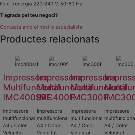
Font d’energia 220-240 V, 50-60 Hz
T’agrada pel teu negoci?
Contacta amb el nostre especialista
Productes relacionats
Impressora
Impressora
Impressora
Impres
Multifuncional
Multifuncional
Multifuncional
Multifu
IMC400SRF
IMC400F
IMC300F
IMC30
Impressora
Impressora
Impressora
Impressora
multifuncional
multifuncional
multifuncional
multifunciona
A4 / Color
A4 / Color
A4 / Color
A4 / Color
Velocitat
Velocitat
Velocitat
Velocitat