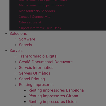
Manteniment Equips Impressió
Monitorització Servidors
Xarxes i Connectivitat
Ciberseguretat
Suport Informàtic Help Desk
Solucions
Software
Serveis
Serveis
Transformació Digital
Gestió Documental Docuware
Serveis Informàtics
Serveis Ofimàtics
Servei Printing
Renting impresoras
Rènting impressores Barcelona
Rènting impressores Girona
Rènting impressores Lleida