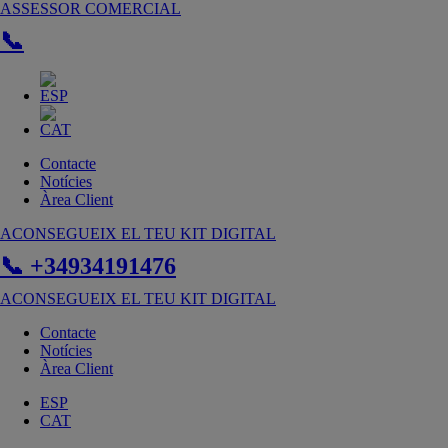
Vés
ASSESSOR COMERCIAL
al
📞
contingut
Contacte
Notícies
Àrea Client
ACONSEGUEIX EL TEU KIT DIGITAL
📞 +34934191476
ACONSEGUEIX EL TEU KIT DIGITAL
Contacte
Notícies
Àrea Client
ESP
CAT