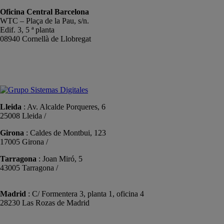
Oficina Central Barcelona
WTC – Plaça de la Pau, s/n.
Edif. 3, 5 ª planta
08940 Cornellà de Llobregat
+34 934191476
info@sistemas-catalunya.com
Lleida
: Av. Alcalde Porqueres, 6
25008 Lleida /
+34 973 981 019
Girona
: Caldes de Montbui, 123
17005 Girona /
+34 972 104 910
Tarragona
: Joan Miró, 5
43005 Tarragona /
+34 977 089 353
Madrid
: C/ Formentera 3, planta 1, oficina 4
28230 Las Rozas de Madrid
+34 910 448 584