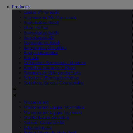
Productes
Equips d’Impressió
Impressores Multifuncionals
Impressores Ricoh
Gran Format
Impressores tèxtils
Impressores 3D
Duplicadores Ricoh
Impressores Greenline
Equips informàtics
Portàtils
Ordinadors Sobretaula i Monitors
Pantalles Interactives Ricoh
Sistemes de Videoconferència
Servidors i Emmagatzematge
Solucions Xarxes i Connectivitat
Manteniment
Manteniment Equips Informàtics
Manteniment Equips Impressió
Monitorització Servidors
Xarxes i Connectivitat
Ciberseguretat
Suport Informàtic Help Desk