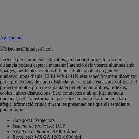
Aplicacions
Perfecte per a ambients educatius, amb aquest projector de curta
distància podreu captar i mantenir l’atenció dels vostres alumnes amb
imatges, pel·lícules i vídeos brillants d’alta qualitat en gairebé
qualsevol tipus d’aula. El PJ WX4241N està específicament dissenyat
per a projeccions de curta distància, per la qual cosa es pot col·locar el
projector molt a prop de la pantalla per eliminar ombres, reflexos,
cables i altres distraccions. Si el connectes amb un kit interactiu
opcional, pots transformar el projector en una pissarra interactiva i
afegir informació crítica durant les presentacions que els estudiants
poden portar.
Categoria:
Projectors
Sistema de projecció:
DLP
Nivell de brillantor:
3300 Lúmens
Resolució:
WXGA 1280 x 800 dpi