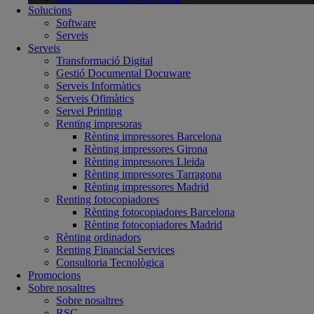
Solucions
Software
Serveis
Serveis
Transformació Digital
Gestió Documental Docuware
Serveis Informàtics
Serveis Ofimàtics
Servei Printing
Renting impresoras
Rènting impressores Barcelona
Rènting impressores Girona
Rènting impressores Lleida
Rènting impressores Tarragona
Rènting impressores Madrid
Renting fotocopiadores
Rènting fotocopiadores Barcelona
Rènting fotocopiadores Madrid
Rènting ordinadors
Renting Financial Services
Consultoria Tecnològica
Promocions
Sobre nosaltres
Sobre nosaltres
RSC