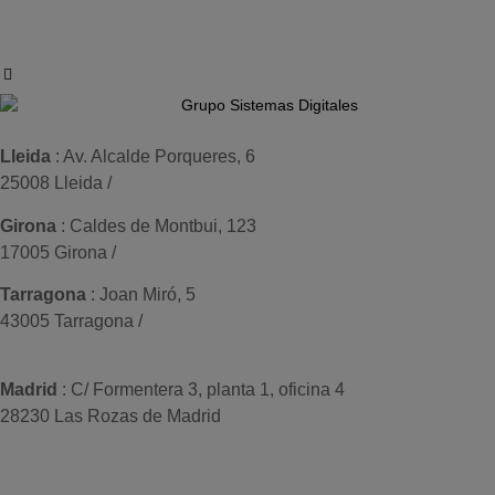
info@sistemas-catalunya.com
Lleida
: Av. Alcalde Porqueres, 6
25008 Lleida /
+34 973 981 019
Girona
: Caldes de Montbui, 123
17005 Girona /
+34 972 104 910
Tarragona
: Joan Miró, 5
43005 Tarragona /
+34 977 089 353
Madrid
: C/ Formentera 3, planta 1, oficina 4
28230 Las Rozas de Madrid
+34 910 448 584