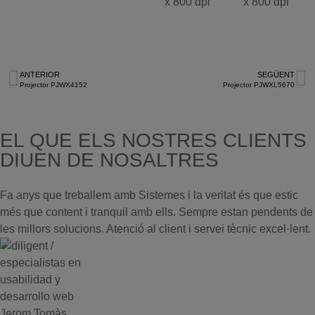
x 800 dpi
x 800 dpi
ANTERIOR
SEGÜENT
Projector PJWX4152
Projector PJWXL5670
EL QUE ELS NOSTRES CLIENTS
DIUEN DE NOSALTRES
Fa anys que treballem amb Sistemes i la veritat és que estic
més que content i tranquil amb ells. Sempre estan pendents de
les millors solucions. Atenció al client i servei tècnic excel·lent.
Jerom Tomàs