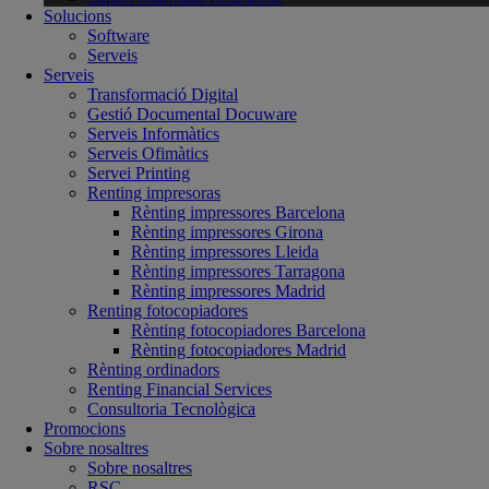
Solucions
Software
Serveis
Serveis
Transformació Digital
Gestió Documental Docuware
Serveis Informàtics
Serveis Ofimàtics
Servei Printing
Renting impresoras
Rènting impressores Barcelona
Rènting impressores Girona
Rènting impressores Lleida
Rènting impressores Tarragona
Rènting impressores Madrid
Renting fotocopiadores
Rènting fotocopiadores Barcelona
Rènting fotocopiadores Madrid
Rènting ordinadors
Renting Financial Services
Consultoria Tecnològica
Promocions
Sobre nosaltres
Sobre nosaltres
RSC