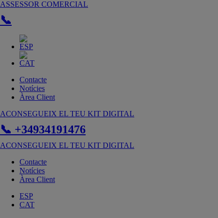
Vés
ASSESSOR COMERCIAL
al
📞
contingut
Contacte
Notícies
Àrea Client
ACONSEGUEIX EL TEU KIT DIGITAL
📞 +34934191476
ACONSEGUEIX EL TEU KIT DIGITAL
Contacte
Notícies
Àrea Client
ESP
CAT