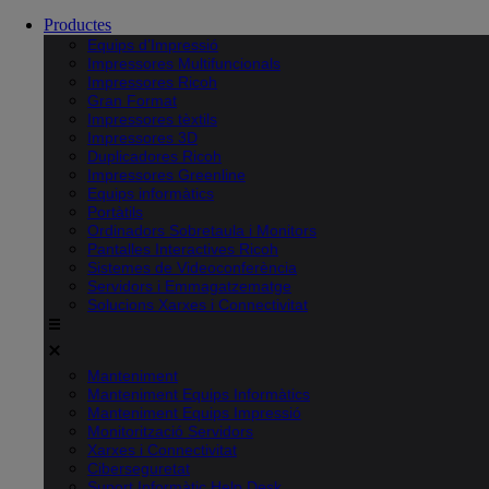
Productes
Equips d’Impressió
Impressores Multifuncionals
Impressores Ricoh
Gran Format
Impressores tèxtils
Impressores 3D
Duplicadores Ricoh
Impressores Greenline
Equips informàtics
Portàtils
Ordinadors Sobretaula i Monitors
Pantalles Interactives Ricoh
Sistemes de Videoconferència
Servidors i Emmagatzematge
Solucions Xarxes i Connectivitat
Manteniment
Manteniment Equips Informàtics
Manteniment Equips Impressió
Monitorització Servidors
Xarxes i Connectivitat
Ciberseguretat
Suport Informàtic Help Desk