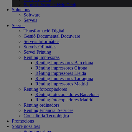
Suport Informàtic Help Desk
Solucions
Software
Serveis
Serveis
Transformació Digital
Gestió Documental Docuware
Serveis Informàtics
Serveis Ofimàtics
Servei Printing
Renting impresoras
Rènting impressores Barcelona
Rènting impressores Girona
Rènting impressores Lleida
Rènting impressores Tarragona
Rènting impressores Madrid
Renting fotocopiadores
Rènting fotocopiadores Barcelona
Rènting fotocopiadores Madrid
Rènting ordinadors
Renting Financial Services
Consultoria Tecnològica
Promocions
Sobre nosaltres
Sobre nosaltres