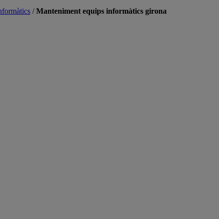
nformàtics
/
Manteniment equips informàtics girona