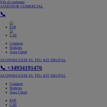
Vés al contingut
ASSESSOR COMERCIAL
📞
Contacte
Notícies
Àrea Client
ACONSEGUEIX EL TEU KIT DIGITAL
📞 +34934191476
ACONSEGUEIX EL TEU KIT DIGITAL
Contacte
Notícies
Àrea Client
ESP
CAT