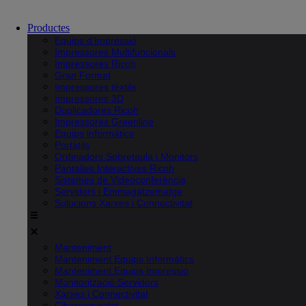
Productes
Equips d’Impressió
Impressores Multifuncionals
Impressores Ricoh
Gran Format
Impressores tèxtils
Impressores 3D
Duplicadores Ricoh
Impressores Greenline
Equips informàtics
Portàtils
Ordinadors Sobretaula i Monitors
Pantalles Interactives Ricoh
Sistemes de Videoconferència
Servidors i Emmagatzematge
Solucions Xarxes i Connectivitat
Manteniment
Manteniment Equips Informàtics
Manteniment Equips Impressió
Monitorització Servidors
Xarxes i Connectivitat
Ciberseguretat