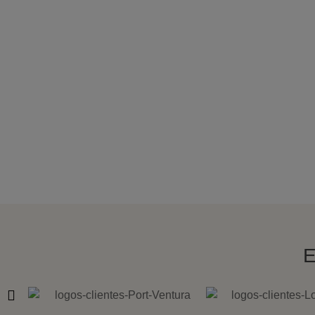
¿TIENES D
No 
E