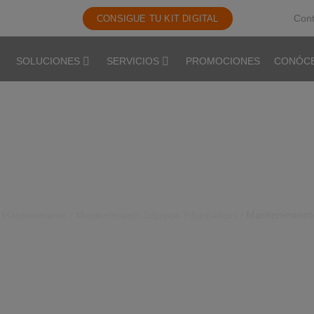
Cont
CONSIGUE TU KIT DIGITAL
SOLUCIONES
SERVICIOS
PROMOCIONES
CONÓC
TO EQUIPOS INFORMÁ
 con tus equipos informáticos? Sistemas Digitales soluciona cu
/
/
/
Mantenimient
Mantenimiento
Mantenimiento Equipos Informáticos