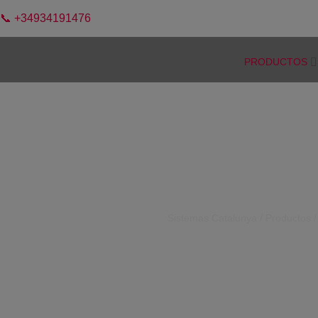
📞 +34934191476
PRODUCTOS
MANTENIMIEN
¿Tienes algún problema
/
Sistemas Catalunya
Productos