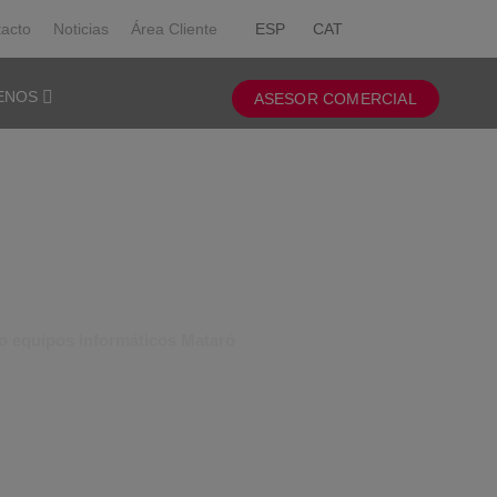
acto
Noticias
Área Cliente
ESP
CAT
ENOS
ASESOR COMERCIAL
TICOS MATARÓ
alquier avería técnica.
o equipos informáticos Mataró