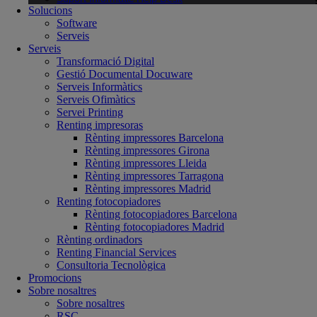
Solucions
Software
Serveis
Serveis
Transformació Digital
Gestió Documental Docuware
Serveis Informàtics
Serveis Ofimàtics
Servei Printing
Renting impresoras
Rènting impressores Barcelona
Rènting impressores Girona
Rènting impressores Lleida
Rènting impressores Tarragona
Rènting impressores Madrid
Renting fotocopiadores
Rènting fotocopiadores Barcelona
Rènting fotocopiadores Madrid
Rènting ordinadors
Renting Financial Services
Consultoria Tecnològica
Promocions
Sobre nosaltres
Sobre nosaltres
RSC