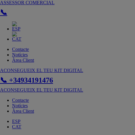
Vés
ASSESSOR COMERCIAL
al
📞
contingut
Contacte
Notícies
Àrea Client
ACONSEGUEIX EL TEU KIT DIGITAL
📞 +34934191476
ACONSEGUEIX EL TEU KIT DIGITAL
Contacte
Notícies
Àrea Client
ESP
CAT