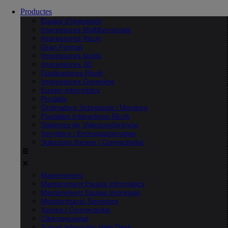
Productes
Equips d’Impressió
Impressores Multifuncionals
Impressores Ricoh
Gran Format
Impressores tèxtils
Impressores 3D
Duplicadores Ricoh
Impressores Greenline
Equips informàtics
Portàtils
Ordinadors Sobretaula i Monitors
Pantalles Interactives Ricoh
Sistemes de Videoconferència
Servidors i Emmagatzematge
Solucions Xarxes i Connectivitat
Manteniment
Manteniment Equips Informàtics
Manteniment Equips Impressió
Monitorització Servidors
Xarxes i Connectivitat
Ciberseguretat
Suport Informàtic Help Desk