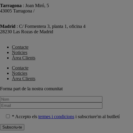
Tarragona
: Joan Miró, 5
43005 Tarragona /
+34 977 089 353
Madrid
: C/ Formentera 3, planta 1, oficina 4
28230 Las Rozas de Madrid
+34 910 448 584
Contacte
Noticies
Àrea Clients
Contacte
Noticies
Àrea Clients
Forma part de la nostra comunitat
* Accepto els
termes i condicions
i subscriure'm al butlletí