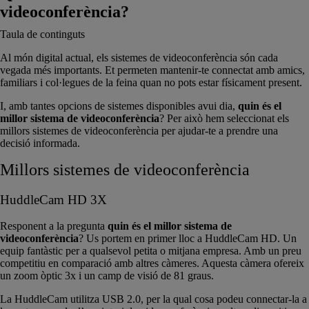
videoconferència?
Taula de continguts
Al món digital actual, els sistemes de videoconferència són cada
vegada més importants. Et permeten mantenir-te connectat amb amics,
familiars i col·legues de la feina quan no pots estar físicament present.
I, amb tantes opcions de sistemes disponibles avui dia,
quin és el
millor sistema de videoconferència
? Per això hem seleccionat els
millors sistemes de videoconferència per ajudar-te a prendre una
decisió informada.
Millors sistemes de videoconferència
HuddleCam HD 3X
Responent a la pregunta
quin és el millor sistema de
videoconferència
? Us portem en primer lloc a HuddleCam HD. Un
equip fantàstic per a qualsevol petita o mitjana empresa. Amb un preu
competitiu en comparació amb altres càmeres. Aquesta càmera ofereix
un zoom òptic 3x i un camp de visió de 81 graus.
La HuddleCam utilitza USB 2.0, per la qual cosa podeu connectar-la a