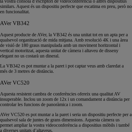
la vostra consola d’escriptori de videoconferència o altres dispositius
similars. Aquest és un dispositiu perfecte que escatima en preu, però no
en funcionalitat.
AVer VB342
Aquest producte de AVer, la VB342 és una unitat tot en un apta per a
qualsevol organització de mida mitjana. Amb resolució 4K i una àrea
de visió de 180 graus manipulada amb un moviment horitzontal i
vertical motoritzat, aquesta unitat de càmera i altaveu de disseny
elegant no us costarà un dineral.
La VB342 es pot muntar a la paret i pot captar veus amb claredat a
més de 3 metres de distància.
AVer VC520
Aquesta resistent cambra de conferències ofereix una qualitat AV
insuperable. Inclou un zoom de 12x i un comandament a distància per
controlar les funcions de panoràmica i zoom.
AVer VC520 es pot muntar a la paret i seria un dispositiu perfecte per a
qualsevol sala de juntes de grans dimensions. Aquesta càmera us
permet ampliar la vostra videoconferència a dispositius mòbils i també
a diverses unitats d’altaveus.