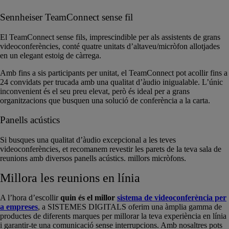
Sennheiser TeamConnect sense fil
El TeamConnect sense fils, imprescindible per als assistents de grans
videoconferències, conté quatre unitats d’altaveu/micròfon allotjades
en un elegant estoig de càrrega.
Amb fins a sis participants per unitat, el TeamConnect pot acollir fins a
24 convidats per trucada amb una qualitat d’àudio inigualable. L’únic
inconvenient és el seu preu elevat, però és ideal per a grans
organitzacions que busquen una solució de conferència a la carta.
Panells acústics
Si busques una qualitat d’àudio excepcional a les teves
videoconferències, et recomanem revestir les parets de la teva sala de
reunions amb diversos panells acústics. millors micròfons.
Millora les reunions en línia
A l’hora d’escollir
quin és el millor
sistema de videoconferència per
a empreses
, a SISTEMES DIGITALS oferim una àmplia gamma de
productes de diferents marques per millorar la teva experiència en línia
i garantir-te una comunicació sense interrupcions. Amb nosaltres pots