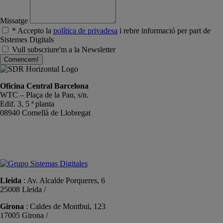
Missatge
* Accepto la
política de privadesa
i rebre informació per part de
Sistemes Digitals
Vull subscriure'm a la Newsletter
Comencem!
Oficina Central Barcelona
WTC – Plaça de la Pau, s/n.
Edif. 3, 5 ª planta
08940 Cornellà de Llobregat
+34 934191476
info@sistemas-catalunya.com
Lleida
: Av. Alcalde Porqueres, 6
25008 Lleida /
+34 973 981 019
Girona
: Caldes de Montbui, 123
17005 Girona /
+34 972 104 910