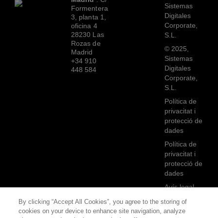
Sistemas
Formentera
Digitales
3, planta 1,
Corporate,
oficina 4
28230 Las
S.L.
Rozas de
© 2025,
Madrid
Sistemas
+34 910
Digitales
448 584
Corporate,
S.L.
Política de
privacitat i
protecció de
dades
Política de
privacitat i
protecció de
dades
Avís legal
Avís legal
By clicking “Accept All Cookies”, you agree to the storing of
cookies on your device to enhance site navigation, analyze
Política de