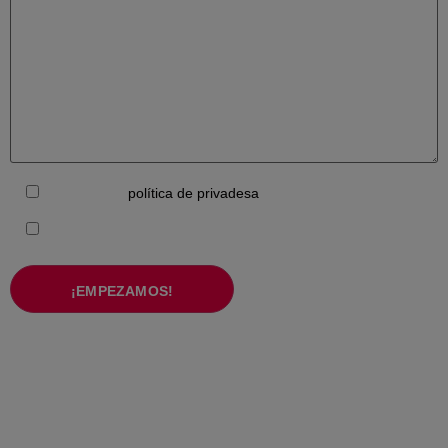
*Accepto la
i rebre informació per
política de privadesa
part de Sistemes Digitals
Vull subscriure'm a la Newsletter