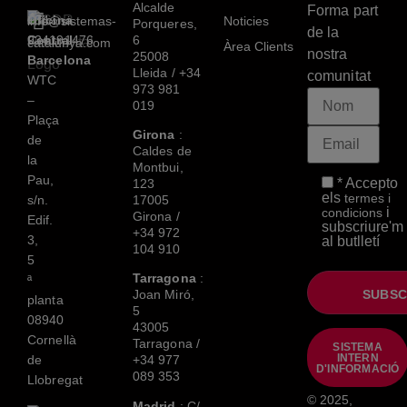
Alcalde
Forma part
Oficina
+34
info@sistemas-
Noticies
Porqueres,
de la
Central
934191476
6
catalunya.com
Àrea Clients
nostra
25008
Barcelona
Lleida /
+34
comunitat
WTC
973 981
–
019
Plaça
Girona
:
de
Caldes de
la
Montbui,
Pau,
* Accepto
123
els
termes i
s/n.
17005
i
condicions
Girona /
Edif.
subscriure'm
+34 972
3,
al butlletí
104 910
5
Tarragona
:
ª
Joan Miró,
planta
5
08940
43005
Cornellà
Tarragona /
SISTEMA
INTERN
de
+34 977
D'INFORMACIÓ
089 353
Llobregat
© 2025,
Madrid
: C/