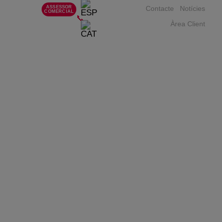
ASSESSOR
Contacte
Notícies
COMERCIAL
📞
Àrea Client
IMPRESSORA fdm Gran
Format
Descobreix tots els nostres equips Gran Format