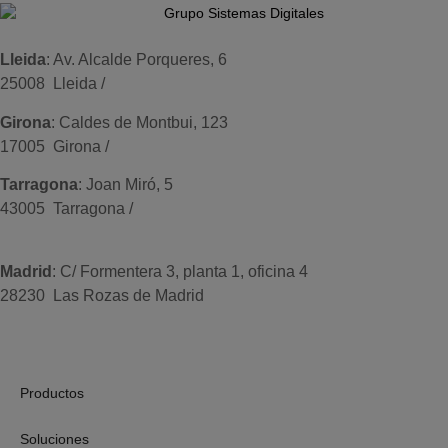
Lleida
: Av. Alcalde Porqueres, 6
25008 Lleida /
+34 973 981 019
Girona
: Caldes de Montbui, 123
17005 Girona /
+34 972 104 910
Tarragona
: Joan Miró, 5
43005 Tarragona /
+34 977 089 353
Madrid
: C/ Formentera 3, planta 1, oficina 4
28230 Las Rozas de Madrid
+34 910 448 584
Productos
Soluciones