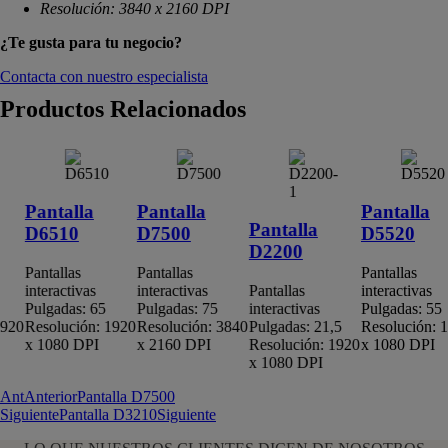
Resolución: 3840 x 2160
DPI
¿Te gusta para tu negocio?
Contacta con nuestro especialista
Productos Relacionados
Pantalla
Pantalla
Pantalla
Pantalla
D6510
D7500
D5520
D2200
Pantallas
Pantallas
Pantallas
interactivas
interactivas
Pantallas
interactivas
Pulgadas: 65
Pulgadas: 75
interactivas
Pulgadas: 55
20
Resolución: 1920
Resolución: 3840
Pulgadas: 21,5
Resolución: 19
x 1080 DPI
x 2160 DPI
Resolución: 1920
x 1080 DPI
x 1080 DPI
Ant
Anterior
Pantalla D7500
Siguiente
Pantalla D3210
Siguiente