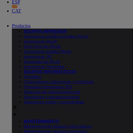
ESP
CAT
Productos
EQUIPOS IMPRESION
Impresoras multifuncionales Ricoh
Impresoras Ricoh
Gran formato Ricoh
Impresoras textiles Ricoh
Impresoras 3D
Duplicadoras Ricoh
Impresoras Greenline
EQUIPOS INFORMÁTICOS
Portátiles
Ordenadores sobremesa y monitores
Pantallas interactivas TeS
Sistemas de videoconferencia
Servidores y almacenamiento
Soluciones redes y conectividad
MANTENIMIENTO
Mantenimiento equipos informáticos
Mantenimiento equipos impresión