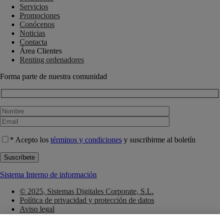
Servicios
Promociones
Conócenos
Noticias
Contacta
Área Clientes
Renting ordenadores
Forma parte de nuestra comunidad
* Acepto los
términos y condiciones
y suscribirme al boletín
Sistema Interno de información
© 2025, Sistemas Digitales Corporate, S.L.
Política de privacidad y protección de datos
Aviso legal
Política de Cookies