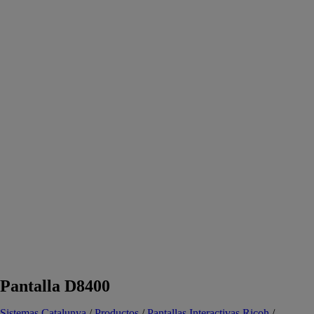
Pantalla D8400
Sistemas Catalunya
/
Productos
/
Pantallas Interactivas Ricoh
/