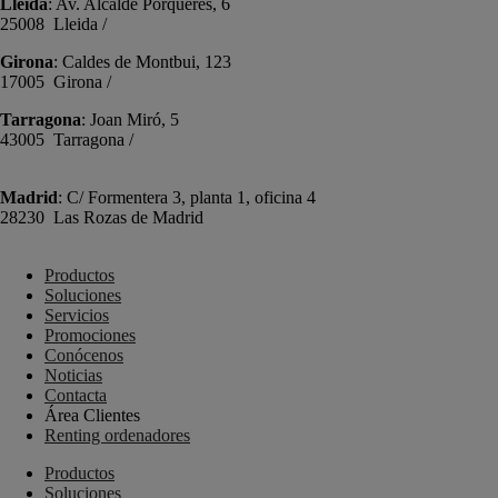
Lleida
: Av. Alcalde Porqueres, 6
25008 Lleida /
+34 973 981 019
Girona
: Caldes de Montbui, 123
17005 Girona /
+34 972 104 910
Tarragona
: Joan Miró, 5
43005 Tarragona /
+34 977 089 353
Madrid
: C/ Formentera 3, planta 1, oficina 4
28230 Las Rozas de Madrid
+34 910 448 584
Productos
Soluciones
Servicios
Promociones
Conócenos
Noticias
Contacta
Área Clientes
Renting ordenadores
Productos
Soluciones