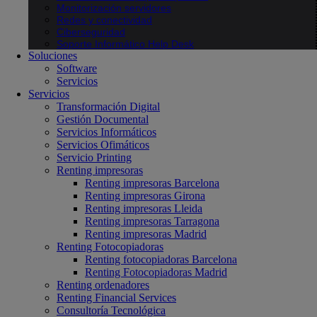
Monitorización servidores
Redes y conectividad
Ciberseguridad
Soporte Informático Help Desk
Soluciones
Software
Servicios
Servicios
Transformación Digital
Gestión Documental
Servicios Informáticos
Servicios Ofimáticos
Servicio Printing
Renting impresoras
Renting impresoras Barcelona
Renting impresoras Girona
Renting impresoras Lleida
Renting impresoras Tarragona
Renting impresoras Madrid
Renting Fotocopiadoras
Renting fotocopiadoras Barcelona
Renting Fotocopiadoras Madrid
Renting ordenadores
Renting Financial Services
Consultoría Tecnológica