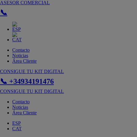
Ir
ASESOR COMERCIAL
al
📞
contenido
Contacto
Noticias
Área Cliente
CONSIGUE TU KIT DIGITAL
📞 +34934191476
CONSIGUE TU KIT DIGITAL
Contacto
Noticias
Área Cliente
ESP
CAT