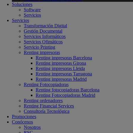
Soluciones
Software
Servicios
Servicios
Transformación Digital
Gestión Documental
Servicios Informáticos
Servicios Ofimáticos
Servicio Printing
Renting impresoras
Renting impresoras Barcelona
Renting impresoras Girona
Renting impresoras Lleida
Renting impresoras Tarragona
Renting impresoras Madrid
Renting Fotocopiadoras
Renting fotocopiadoras Barcelona
Renting Fotocopiadoras Madrid
Renting ordenadores
Renting Financial Services
Consultoría Tecnológica
Promociones
Conócenos
Nosotros
RSC