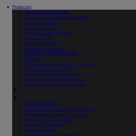
Productos
EQUIPOS IMPRESION
Impresoras multifuncionales Ricoh
Impresoras Ricoh
Gran formato Ricoh
Impresoras textiles Ricoh
Impresoras 3D
Duplicadoras Ricoh
Impresoras Greenline
EQUIPOS INFORMÁTICOS
Portátiles
Ordenadores sobremesa y monitores
Pantallas interactivas TeS
Sistemas de videoconferencia
Servidores y almacenamiento
Soluciones redes y conectividad
MANTENIMIENTO
Mantenimiento equipos informáticos
Mantenimiento equipos impresión
Monitorización servidores
Redes y conectividad
Ciberseguridad
Soporte Informático Help Desk