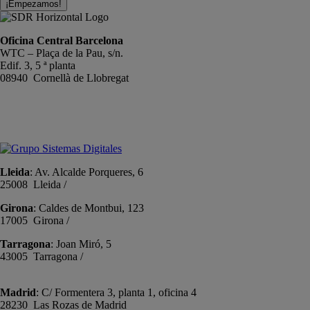
¡Empezamos!
Oficina Central Barcelona
WTC – Plaça de la Pau, s/n.
Edif. 3, 5 ª planta
08940 Cornellà de Llobregat
+34 934191476
info@sistemas-catalunya.com
Lleida
: Av. Alcalde Porqueres, 6
25008 Lleida /
+34 973 981 019
Girona
: Caldes de Montbui, 123
17005 Girona /
+34 972 104 910
Tarragona
: Joan Miró, 5
43005 Tarragona /
+34 977 089 353
Madrid
: C/ Formentera 3, planta 1, oficina 4
28230 Las Rozas de Madrid