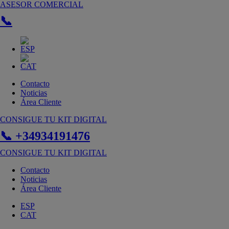
Ir
ASESOR COMERCIAL
al
📞
contenido
Contacto
Noticias
Área Cliente
CONSIGUE TU KIT DIGITAL
📞 +34934191476
CONSIGUE TU KIT DIGITAL
Contacto
Noticias
Área Cliente
ESP
CAT