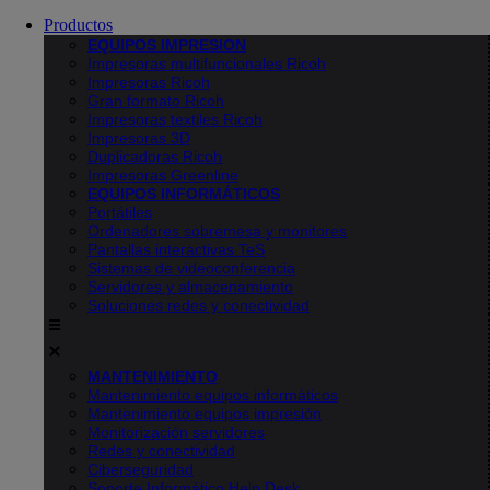
Productos
EQUIPOS IMPRESION
Impresoras multifuncionales Ricoh
Impresoras Ricoh
Gran formato Ricoh
Impresoras textiles Ricoh
Impresoras 3D
Duplicadoras Ricoh
Impresoras Greenline
EQUIPOS INFORMÁTICOS
Portátiles
Ordenadores sobremesa y monitores
Pantallas interactivas TeS
Sistemas de videoconferencia
Servidores y almacenamiento
Soluciones redes y conectividad
MANTENIMIENTO
Mantenimiento equipos informáticos
Mantenimiento equipos impresión
Monitorización servidores
Redes y conectividad
Ciberseguridad
Soporte Informático Help Desk