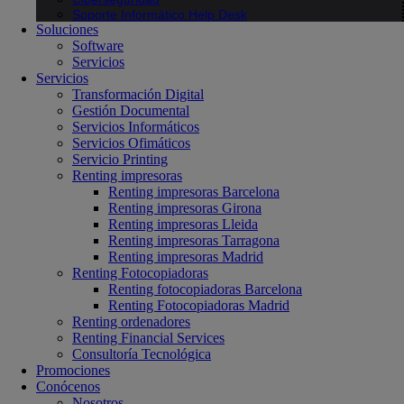
Soporte Informático Help Desk
Soluciones
Software
Servicios
Servicios
Transformación Digital
Gestión Documental
Servicios Informáticos
Servicios Ofimáticos
Servicio Printing
Renting impresoras
Renting impresoras Barcelona
Renting impresoras Girona
Renting impresoras Lleida
Renting impresoras Tarragona
Renting impresoras Madrid
Renting Fotocopiadoras
Renting fotocopiadoras Barcelona
Renting Fotocopiadoras Madrid
Renting ordenadores
Renting Financial Services
Consultoría Tecnológica
Promociones
Conócenos
Nosotros