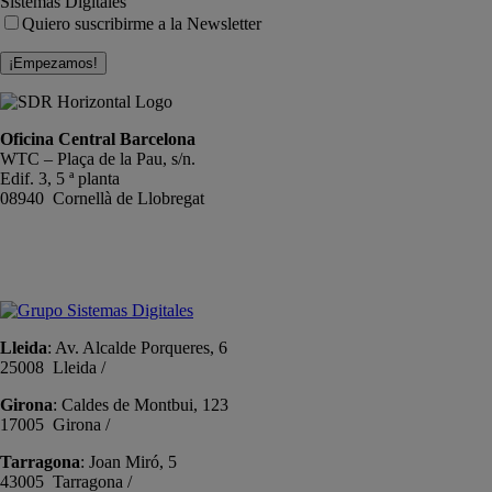
Sistemas Digitales
Quiero suscribirme a la Newsletter
Oficina Central Barcelona
WTC – Plaça de la Pau, s/n.
Edif. 3, 5 ª planta
08940 Cornellà de Llobregat
+34 934191476
info@sistemas-catalunya.com
Lleida
: Av. Alcalde Porqueres, 6
25008 Lleida /
+34 973 981 019
Girona
: Caldes de Montbui, 123
17005 Girona /
+34 972 104 910
Tarragona
: Joan Miró, 5
43005 Tarragona /