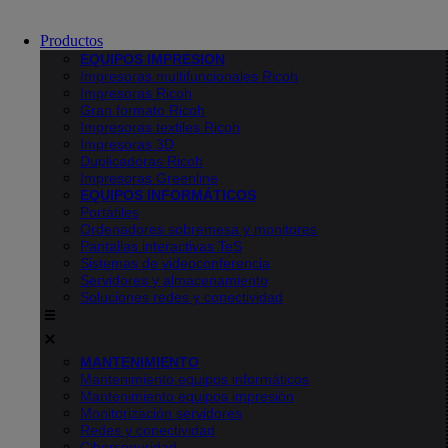
Productos
EQUIPOS IMPRESION
Impresoras multifuncionales Ricoh
Impresoras Ricoh
Gran formato Ricoh
Impresoras textiles Ricoh
Impresoras 3D
Duplicadoras Ricoh
Impresoras Greenline
EQUIPOS INFORMÁTICOS
Portátiles
Ordenadores sobremesa y monitores
Pantallas interactivas TeS
Sistemas de videoconferencia
Servidores y almacenamiento
Soluciones redes y conectividad
MANTENIMIENTO
Mantenimiento equipos informáticos
Mantenimiento equipos impresión
Monitorización servidores
Redes y conectividad
Ciberseguridad