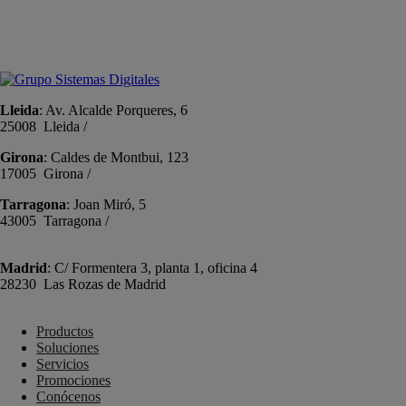
+34 934191476
info@sistemas-catalunya.com
Lleida
: Av. Alcalde Porqueres, 6
25008 Lleida /
+34 973 981 019
Girona
: Caldes de Montbui, 123
17005 Girona /
+34 972 104 910
Tarragona
: Joan Miró, 5
43005 Tarragona /
+34 977 089 353
Madrid
: C/ Formentera 3, planta 1, oficina 4
28230 Las Rozas de Madrid
+34 910 448 584
Productos
Soluciones
Servicios
Promociones
Conócenos