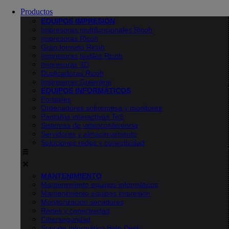
Productos
EQUIPOS IMPRESION
Impresoras multifuncionales Ricoh
Impresoras Ricoh
Gran formato Ricoh
Impresoras textiles Ricoh
Impresoras 3D
Duplicadoras Ricoh
Impresoras Greenline
EQUIPOS INFORMÁTICOS
Portátiles
Ordenadores sobremesa y monitores
Pantallas interactivas TeS
Sistemas de videoconferencia
Servidores y almacenamiento
Soluciones redes y conectividad
MANTENIMIENTO
Mantenimiento equipos informáticos
Mantenimiento equipos impresión
Monitorización servidores
Redes y conectividad
Ciberseguridad
Soporte Informático Help Desk