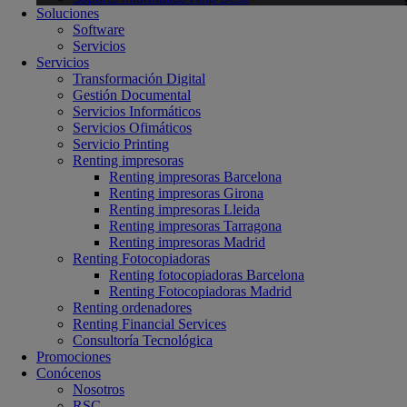
Soluciones
Software
Servicios
Servicios
Transformación Digital
Gestión Documental
Servicios Informáticos
Servicios Ofimáticos
Servicio Printing
Renting impresoras
Renting impresoras Barcelona
Renting impresoras Girona
Renting impresoras Lleida
Renting impresoras Tarragona
Renting impresoras Madrid
Renting Fotocopiadoras
Renting fotocopiadoras Barcelona
Renting Fotocopiadoras Madrid
Renting ordenadores
Renting Financial Services
Consultoría Tecnológica
Promociones
Conócenos
Nosotros
RSC