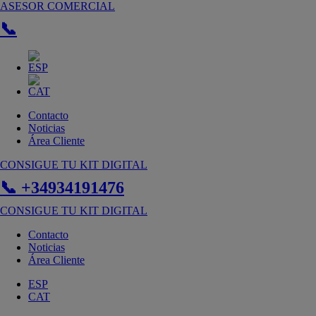
Ir
ASESOR COMERCIAL
al
📞
contenido
Contacto
Noticias
Área Cliente
CONSIGUE TU KIT DIGITAL
📞 +34934191476
CONSIGUE TU KIT DIGITAL
Contacto
Noticias
Área Cliente
ESP
CAT