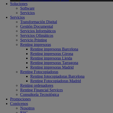
Soluciones
Software
Servicios
Servicios
Transformación Digital
Gestión Documental
Servicios Informáticos
Servicios Ofimáticos
Servicio Printing
Renting impresoras
Renting impresoras Barcelona
Renting impresoras Girona
Renting impresoras Lleida
Renting impresoras Tarragona
Renting impresoras Madrid
Renting Fotocopiadoras
Renting fotocopiadoras Barcelona
Renting Fotocopiadoras Madrid
Renting ordenadores
Renting Financial Services
Consultoría Tecnológica
Promociones
Conócenos
Nosotros
RSC