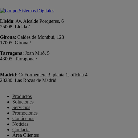
info@sistemas-catalunya.com
Lleida
: Av. Alcalde Porqueres, 6
25008 Lleida /
+34 973 981 019
Girona
: Caldes de Montbui, 123
17005 Girona /
+34 972 104 910
Tarragona
: Joan Miró, 5
43005 Tarragona /
+34 977 089 353
Madrid
: C/ Formentera 3, planta 1, oficina 4
28230 Las Rozas de Madrid
+34 910 448 584
Productos
Soluciones
Servicios
Promociones
Conócenos
Noticias
Contacta
Área Clientes