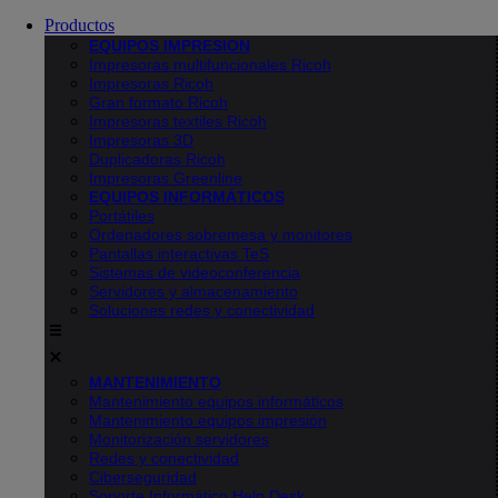
Productos
EQUIPOS IMPRESION
Impresoras multifuncionales Ricoh
Impresoras Ricoh
Gran formato Ricoh
Impresoras textiles Ricoh
Impresoras 3D
Duplicadoras Ricoh
Impresoras Greenline
EQUIPOS INFORMÁTICOS
Portátiles
Ordenadores sobremesa y monitores
Pantallas interactivas TeS
Sistemas de videoconferencia
Servidores y almacenamiento
Soluciones redes y conectividad
MANTENIMIENTO
Mantenimiento equipos informáticos
Mantenimiento equipos impresión
Monitorización servidores
Redes y conectividad
Ciberseguridad
Soporte Informático Help Desk