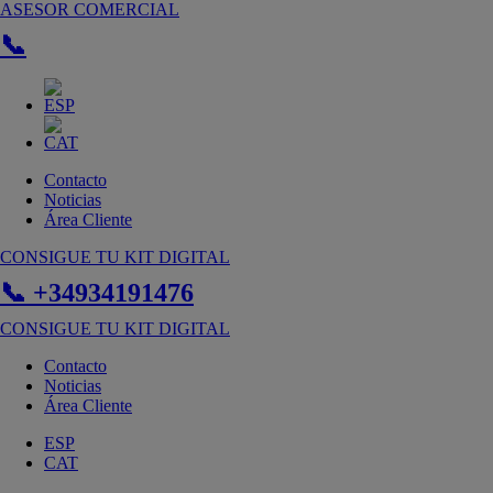
Ir
ASESOR COMERCIAL
al
📞
contenido
Contacto
Noticias
Área Cliente
CONSIGUE TU KIT DIGITAL
📞 +34934191476
CONSIGUE TU KIT DIGITAL
Contacto
Noticias
Área Cliente
ESP
CAT