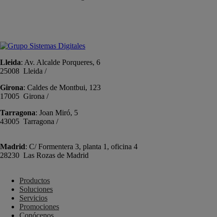
+34 934191476
info@sistemas-catalunya.com
Lleida
: Av. Alcalde Porqueres, 6
25008 Lleida /
+34 973 981 019
Girona
: Caldes de Montbui, 123
17005 Girona /
+34 972 104 910
Tarragona
: Joan Miró, 5
43005 Tarragona /
+34 977 089 353
Madrid
: C/ Formentera 3, planta 1, oficina 4
28230 Las Rozas de Madrid
+34 910 448 584
Productos
Soluciones
Servicios
Promociones
Conócenos