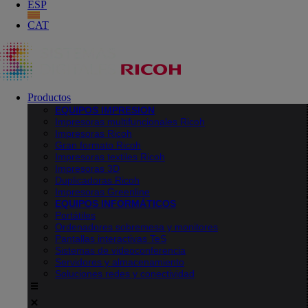
ESP
CAT
Productos
EQUIPOS IMPRESION
Impresoras multifuncionales Ricoh
Impresoras Ricoh
Gran formato Ricoh
Impresoras textiles Ricoh
Impresoras 3D
Duplicadoras Ricoh
Impresoras Greenline
EQUIPOS INFORMÁTICOS
Portátiles
Ordenadores sobremesa y monitores
Pantallas interactivas TeS
Sistemas de videoconferencia
Servidores y almacenamiento
Soluciones redes y conectividad