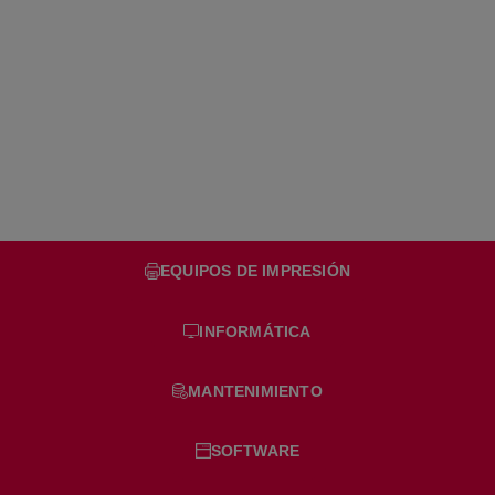
IM350F
Sistemas Catalunya
/
Productos
/
Impresoras Multifuncionales
/
Impresora Multifuncional IM350F
EQUIPOS DE IMPRESIÓN
INFORMÁTICA
MANTENIMIENTO
SOFTWARE