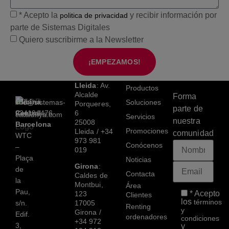
* Acepto la
y recibir información por
politica de privacidad
parte de Sistemas Digitales
Quiero suscribirme a la Newsletter
¡EMPEZAMOS!
Lleida
: Av.
Productos
Alcalde
Forma
Oficina
+34
info@sistemas-
Soluciones
Porqueres,
parte de
Central
934191476
6
catalunya.com
Servicios
nuestra
25008
Barcelona
Promociones
Lleida /
+34
comunidad
WTC
973 981
Conócenos
–
019
Plaça
Noticias
Girona
:
de
Contacta
Caldes de
la
Montbui,
Área
Pau,
* Acepto
123
Clientes
los
términos
s/n.
17005
Renting
y
Girona /
Edif.
ordenadores
condiciones
+34 972
3,
y