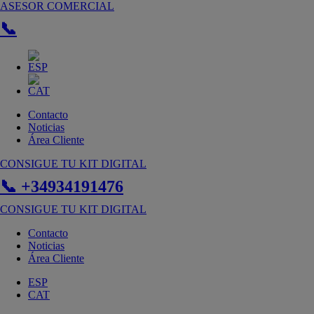
Ir
ASESOR COMERCIAL
al
📞
contenido
Contacto
Noticias
Área Cliente
CONSIGUE TU KIT DIGITAL
📞 +34934191476
CONSIGUE TU KIT DIGITAL
Contacto
Noticias
Área Cliente
ESP
CAT