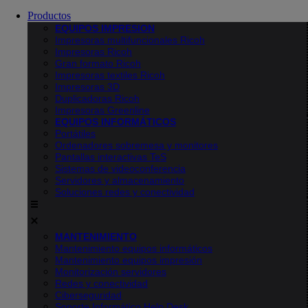
Productos
EQUIPOS IMPRESION
Impresoras multifuncionales Ricoh
Impresoras Ricoh
Gran formato Ricoh
Impresoras textiles Ricoh
Impresoras 3D
Duplicadoras Ricoh
Impresoras Greenline
EQUIPOS INFORMÁTICOS
Portátiles
Ordenadores sobremesa y monitores
Pantallas interactivas TeS
Sistemas de videoconferencia
Servidores y almacenamiento
Soluciones redes y conectividad
MANTENIMIENTO
Mantenimiento equipos informáticos
Mantenimiento equipos impresión
Monitorización servidores
Redes y conectividad
Ciberseguridad
Soporte Informático Help Desk