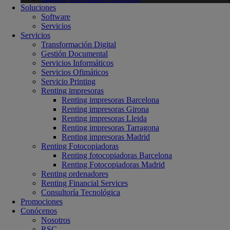
Soluciones
Software
Servicios
Servicios
Transformación Digital
Gestión Documental
Servicios Informáticos
Servicios Ofimáticos
Servicio Printing
Renting impresoras
Renting impresoras Barcelona
Renting impresoras Girona
Renting impresoras Lleida
Renting impresoras Tarragona
Renting impresoras Madrid
Renting Fotocopiadoras
Renting fotocopiadoras Barcelona
Renting Fotocopiadoras Madrid
Renting ordenadores
Renting Financial Services
Consultoría Tecnológica
Promociones
Conócenos
Nosotros
RSC