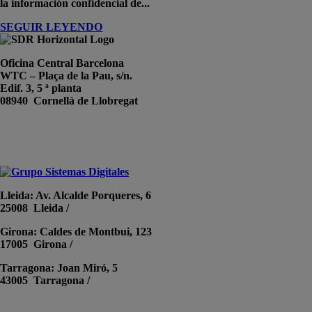
la información confidencial de...
SEGUIR LEYENDO
Oficina Central Barcelona
WTC – Plaça de la Pau, s/n.
Edif. 3, 5 ª planta
08940 Cornellà de Llobregat
+34 934191476
info@sistemas-catalunya.com
Lleida
: Av. Alcalde Porqueres, 6
25008 Lleida /
+34 973 981 019
Girona
: Caldes de Montbui, 123
17005 Girona /
+34 972 104 910
Tarragona
: Joan Miró, 5
43005 Tarragona /
+34 977 089 353