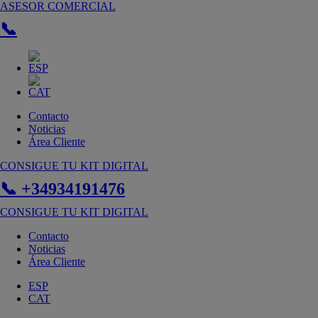
Ir
ASESOR COMERCIAL
al
📞
contenido
Contacto
Noticias
Área Cliente
CONSIGUE TU KIT DIGITAL
📞 +34934191476
CONSIGUE TU KIT DIGITAL
Contacto
Noticias
Área Cliente
ESP
CAT