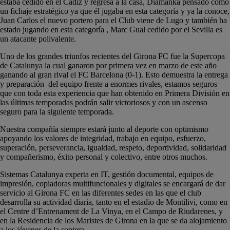
estaba cedido en el Cádiz y regresa a la casa, Diamanka pensado como
un fichaje estratégico ya que él jugaba en esta categoría y ya la conoce,
Juan Carlos el nuevo portero para el Club viene de Lugo y también ha
estado jugando en esta categoría , Marc Gual cedido por el Sevilla es
un atacante polivalente.
Uno de los grandes triunfos recientes del Girona FC fue la Supercopa
de Catalunya la cual ganaron por primera vez en marzo de este año
ganando al gran rival el FC Barcelona (0-1). Esto demuestra la entrega
y preparación del equipo frente a enormes rivales, estamos seguros
que con toda esta experiencia que han obtenido en Primera División en
las últimas temporadas podrán salir victoriosos y con un ascenso
seguro para la siguiente temporada.
Nuestra compañía siempre estará junto al deporte con optimismo
apoyando los valores de integridad, trabajo en equipo, esfuerzo,
superación, perseverancia, igualdad, respeto, deportividad, solidaridad
y compañerismo, éxito personal y colectivo, entre otros muchos.
Sistemas Catalunya experta en IT, gestión documental, equipos de
impresión, copiadoras multifuncionales y digitales se encargará de dar
servicio al Girona FC en las diferentes sedes en las que el club
desarrolla su actividad diaria, tanto en el estadio de Montilivi, como en
el Centre d’Entrenament de La Vinya, en el Campo de Riudarenes, y
en la Residencia de los Maristes de Girona en la que se da alojamiento
a los jóvenes de la cantera.