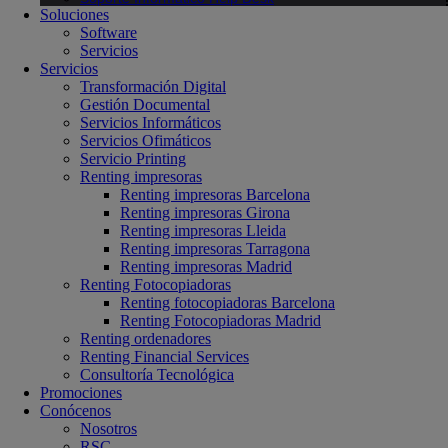
Soluciones
Software
Servicios
Servicios
Transformación Digital
Gestión Documental
Servicios Informáticos
Servicios Ofimáticos
Servicio Printing
Renting impresoras
Renting impresoras Barcelona
Renting impresoras Girona
Renting impresoras Lleida
Renting impresoras Tarragona
Renting impresoras Madrid
Renting Fotocopiadoras
Renting fotocopiadoras Barcelona
Renting Fotocopiadoras Madrid
Renting ordenadores
Renting Financial Services
Consultoría Tecnológica
Promociones
Conócenos
Nosotros
RSC