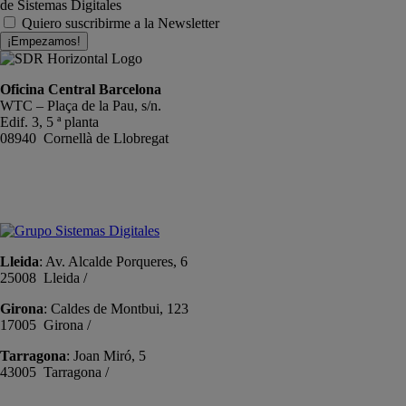
de Sistemas Digitales
Quiero suscribirme a la Newsletter
¡Empezamos!
Oficina Central Barcelona
WTC – Plaça de la Pau, s/n.
Edif. 3, 5 ª planta
08940 Cornellà de Llobregat
+34 934191476
info@sistemas-catalunya.com
Lleida
: Av. Alcalde Porqueres, 6
25008 Lleida /
+34 973 981 019
Girona
: Caldes de Montbui, 123
17005 Girona /
+34 972 104 910
Tarragona
: Joan Miró, 5
43005 Tarragona /
+34 977 089 353