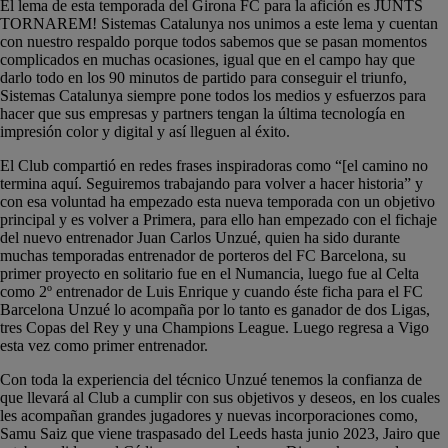
El lema de esta temporada del Girona FC para la afición es JUNTS
TORNAREM! Sistemas Catalunya nos unimos a este lema y cuentan
con nuestro respaldo porque todos sabemos que se pasan momentos
complicados en muchas ocasiones, igual que en el campo hay que
darlo todo en los 90 minutos de partido para conseguir el triunfo,
Sistemas Catalunya siempre pone todos los medios y esfuerzos para
hacer que sus empresas y partners tengan la última tecnología en
impresión color y digital y así lleguen al éxito.
El Club compartió en redes frases inspiradoras como “[el camino no
termina aquí. Seguiremos trabajando para volver a hacer historia” y
con esa voluntad ha empezado esta nueva temporada con un objetivo
principal y es volver a Primera, para ello han empezado con el fichaje
del nuevo entrenador Juan Carlos Unzué, quien ha sido durante
muchas temporadas entrenador de porteros del FC Barcelona, su
primer proyecto en solitario fue en el Numancia, luego fue al Celta
como 2º entrenador de Luis Enrique y cuando éste ficha para el FC
Barcelona Unzué lo acompaña por lo tanto es ganador de dos Ligas,
tres Copas del Rey y una Champions League. Luego regresa a Vigo
esta vez como primer entrenador.
Con toda la experiencia del técnico Unzué tenemos la confianza de
que llevará al Club a cumplir con sus objetivos y deseos, en los cuales
les acompañan grandes jugadores y nuevas incorporaciones como,
Samu Saiz que viene traspasado del Leeds hasta junio 2023, Jairo que