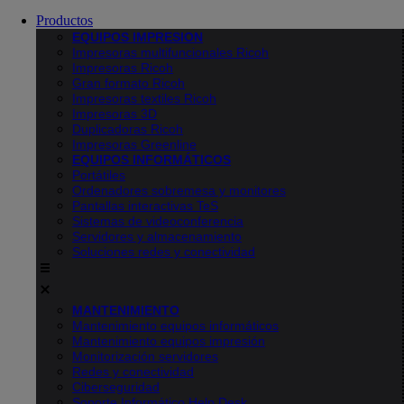
Productos
EQUIPOS IMPRESION
Impresoras multifuncionales Ricoh
Impresoras Ricoh
Gran formato Ricoh
Impresoras textiles Ricoh
Impresoras 3D
Duplicadoras Ricoh
Impresoras Greenline
EQUIPOS INFORMÁTICOS
Portátiles
Ordenadores sobremesa y monitores
Pantallas interactivas TeS
Sistemas de videoconferencia
Servidores y almacenamiento
Soluciones redes y conectividad
MANTENIMIENTO
Mantenimiento equipos informáticos
Mantenimiento equipos impresión
Monitorización servidores
Redes y conectividad
Ciberseguridad
Soporte Informático Help Desk